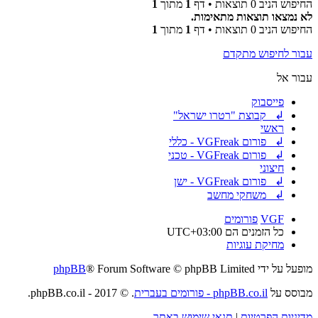
החיפוש הניב 0 תוצאות • דף
1
מתוך
1
לא נמצאו תוצאות מתאימות.
החיפוש הניב 0 תוצאות • דף
1
מתוך
1
עבור לחיפוש מתקדם
עבור אל
פייסבוק
↲ קבוצת "רטרו ישראל"
ראשי
↲ פורום VGFreak - כללי
↲ פורום VGFreak - טכני
חיצוני
↲ פורום VGFreak - ישן
↲ משחקי מחשב
VGF
פורומים
כל הזמנים הם
UTC+03:00
מחיקת עוגיות
מופעל על ידי
® Forum Software © phpBB Limited
phpBB
מבוסס על
phpBB.co.il - פורומים בעברית
. © 2017 - phpBB.co.il.
מדיניות הפרטיות
|
תנאי שימוש באתר