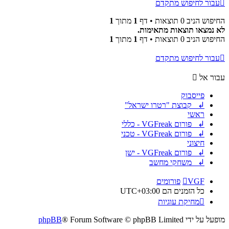
עבור לחיפוש מתקדם
החיפוש הניב 0 תוצאות • דף
1
מתוך
1
לא נמצאו תוצאות מתאימות.
החיפוש הניב 0 תוצאות • דף
1
מתוך
1
עבור לחיפוש מתקדם
עבור אל
פייסבוק
↲ קבוצת "רטרו ישראל"
ראשי
↲ פורום VGFreak - כללי
↲ פורום VGFreak - טכני
חיצוני
↲ פורום VGFreak - ישן
↲ משחקי מחשב
VGF
פורומים
כל הזמנים הם
UTC+03:00
מחיקת עוגיות
מופעל על ידי
® Forum Software © phpBB Limited
phpBB