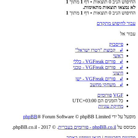
החיפוש הניב 0 תוצאות • דף
1
מתוך
1
לא נמצאו תוצאות מתאימות.
החיפוש הניב 0 תוצאות • דף
1
מתוך
1
עבור לחיפוש מתקדם
עבור אל
פייסבוק
↲ קבוצת "רטרו ישראל"
ראשי
↲ פורום VGFreak - כללי
↲ פורום VGFreak - טכני
חיצוני
↲ פורום VGFreak - ישן
↲ משחקי מחשב
VGF
פורומים
כל הזמנים הם
UTC+03:00
מחיקת עוגיות
מופעל על ידי
® Forum Software © phpBB Limited
phpBB
מבוסס על
phpBB.co.il - פורומים בעברית
. © 2017 - phpBB.co.il.
מדיניות הפרטיות
|
תנאי שימוש באתר