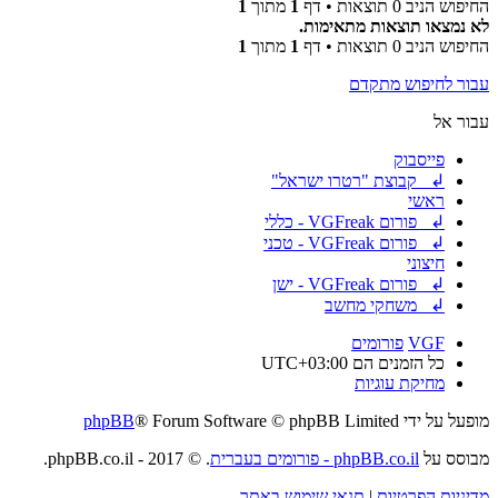
החיפוש הניב 0 תוצאות • דף
1
מתוך
1
לא נמצאו תוצאות מתאימות.
החיפוש הניב 0 תוצאות • דף
1
מתוך
1
עבור לחיפוש מתקדם
עבור אל
פייסבוק
↲ קבוצת "רטרו ישראל"
ראשי
↲ פורום VGFreak - כללי
↲ פורום VGFreak - טכני
חיצוני
↲ פורום VGFreak - ישן
↲ משחקי מחשב
VGF
פורומים
כל הזמנים הם
UTC+03:00
מחיקת עוגיות
מופעל על ידי
® Forum Software © phpBB Limited
phpBB
מבוסס על
phpBB.co.il - פורומים בעברית
. © 2017 - phpBB.co.il.
מדיניות הפרטיות
|
תנאי שימוש באתר