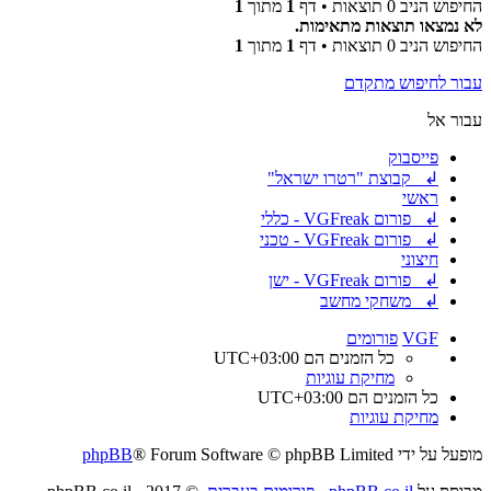
החיפוש הניב 0 תוצאות • דף
1
מתוך
1
לא נמצאו תוצאות מתאימות.
החיפוש הניב 0 תוצאות • דף
1
מתוך
1
עבור לחיפוש מתקדם
עבור אל
פייסבוק
↲ קבוצת "רטרו ישראל"
ראשי
↲ פורום VGFreak - כללי
↲ פורום VGFreak - טכני
חיצוני
↲ פורום VGFreak - ישן
↲ משחקי מחשב
VGF
פורומים
כל הזמנים הם
UTC+03:00
מחיקת עוגיות
כל הזמנים הם
UTC+03:00
מחיקת עוגיות
מופעל על ידי
® Forum Software © phpBB Limited
phpBB