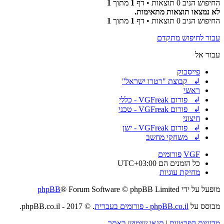
החיפוש הניב 0 תוצאות • דף
1
מתוך
1
לא נמצאו תוצאות מתאימות.
החיפוש הניב 0 תוצאות • דף
1
מתוך
1
עבור לחיפוש מתקדם
עבור אל
פייסבוק
↲ קבוצת "רטרו ישראל"
ראשי
↲ פורום VGFreak - כללי
↲ פורום VGFreak - טכני
חיצוני
↲ פורום VGFreak - ישן
↲ משחקי מחשב
VGF
פורומים
כל הזמנים הם
UTC+03:00
מחיקת עוגיות
מופעל על ידי
® Forum Software © phpBB Limited
phpBB
מבוסס על
phpBB.co.il - פורומים בעברית
. © 2017 - phpBB.co.il.
מדיניות הפרטיות
|
תנאי שימוש באתר