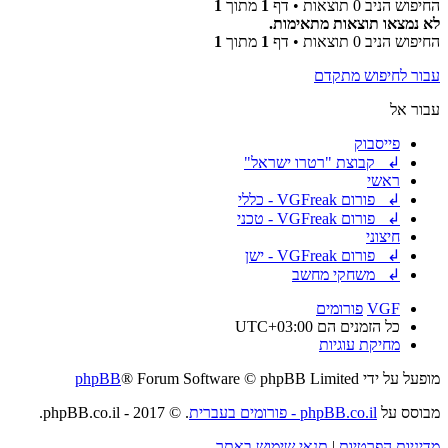
החיפוש הניב 0 תוצאות • דף
1
מתוך
1
לא נמצאו תוצאות מתאימות.
החיפוש הניב 0 תוצאות • דף
1
מתוך
1
עבור לחיפוש מתקדם
עבור אל
פייסבוק
↲ קבוצת "רטרו ישראל"
ראשי
↲ פורום VGFreak - כללי
↲ פורום VGFreak - טכני
חיצוני
↲ פורום VGFreak - ישן
↲ משחקי מחשב
VGF
פורומים
כל הזמנים הם
UTC+03:00
מחיקת עוגיות
מופעל על ידי
® Forum Software © phpBB Limited
phpBB
מבוסס על
phpBB.co.il - פורומים בעברית
. © 2017 - phpBB.co.il.
מדיניות הפרטיות
|
תנאי שימוש באתר