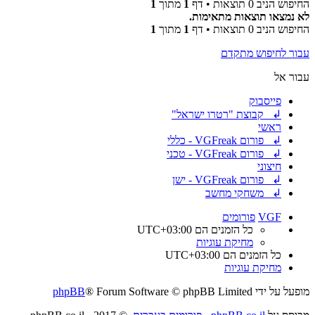
החיפוש הניב 0 תוצאות • דף
1
מתוך
1
לא נמצאו תוצאות מתאימות.
החיפוש הניב 0 תוצאות • דף
1
מתוך
1
עבור לחיפוש מתקדם
עבור אל
פייסבוק
↲ קבוצת "רטרו ישראל"
ראשי
↲ פורום VGFreak - כללי
↲ פורום VGFreak - טכני
חיצוני
↲ פורום VGFreak - ישן
↲ משחקי מחשב
VGF
פורומים
כל הזמנים הם
UTC+03:00
מחיקת עוגיות
כל הזמנים הם
UTC+03:00
מחיקת עוגיות
מופעל על ידי
® Forum Software © phpBB Limited
phpBB