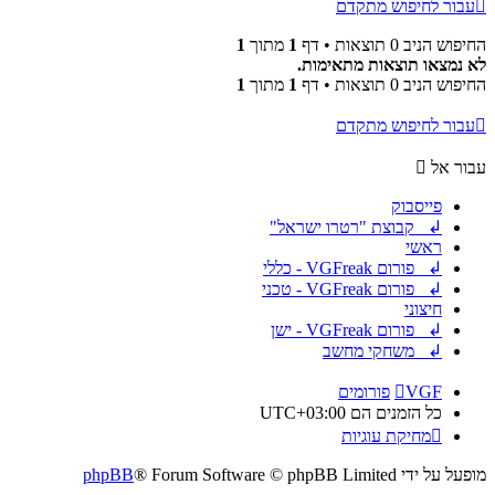
עבור לחיפוש מתקדם
החיפוש הניב 0 תוצאות • דף
1
מתוך
1
לא נמצאו תוצאות מתאימות.
החיפוש הניב 0 תוצאות • דף
1
מתוך
1
עבור לחיפוש מתקדם
עבור אל
פייסבוק
↲ קבוצת "רטרו ישראל"
ראשי
↲ פורום VGFreak - כללי
↲ פורום VGFreak - טכני
חיצוני
↲ פורום VGFreak - ישן
↲ משחקי מחשב
VGF
פורומים
כל הזמנים הם
UTC+03:00
מחיקת עוגיות
מופעל על ידי
® Forum Software © phpBB Limited
phpBB