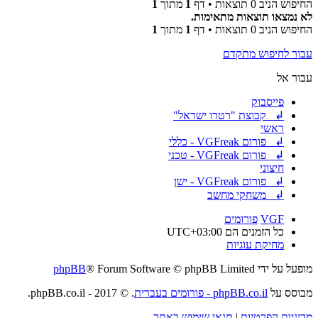
החיפוש הניב 0 תוצאות • דף
1
מתוך
1
לא נמצאו תוצאות מתאימות.
החיפוש הניב 0 תוצאות • דף
1
מתוך
1
עבור לחיפוש מתקדם
עבור אל
פייסבוק
↲ קבוצת "רטרו ישראל"
ראשי
↲ פורום VGFreak - כללי
↲ פורום VGFreak - טכני
חיצוני
↲ פורום VGFreak - ישן
↲ משחקי מחשב
VGF
פורומים
כל הזמנים הם
UTC+03:00
מחיקת עוגיות
מופעל על ידי
® Forum Software © phpBB Limited
phpBB
מבוסס על
phpBB.co.il - פורומים בעברית
. © 2017 - phpBB.co.il.
מדיניות הפרטיות
|
תנאי שימוש באתר