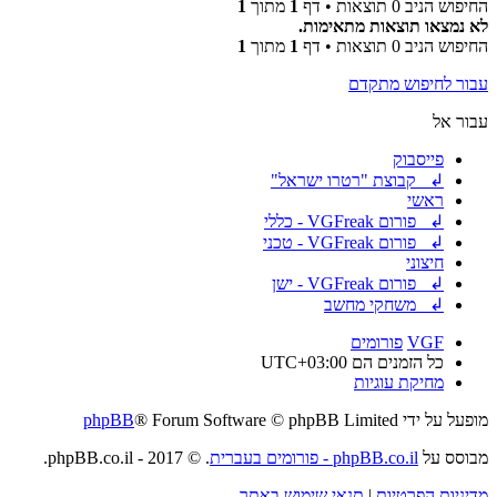
החיפוש הניב 0 תוצאות • דף
1
מתוך
1
לא נמצאו תוצאות מתאימות.
החיפוש הניב 0 תוצאות • דף
1
מתוך
1
עבור לחיפוש מתקדם
עבור אל
פייסבוק
↲ קבוצת "רטרו ישראל"
ראשי
↲ פורום VGFreak - כללי
↲ פורום VGFreak - טכני
חיצוני
↲ פורום VGFreak - ישן
↲ משחקי מחשב
VGF
פורומים
כל הזמנים הם
UTC+03:00
מחיקת עוגיות
מופעל על ידי
® Forum Software © phpBB Limited
phpBB
מבוסס על
phpBB.co.il - פורומים בעברית
. © 2017 - phpBB.co.il.
מדיניות הפרטיות
|
תנאי שימוש באתר