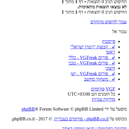
החיפוש הניב 0 תוצאות • דף
1
מתוך
1
לא נמצאו תוצאות מתאימות.
החיפוש הניב 0 תוצאות • דף
1
מתוך
1
עבור לחיפוש מתקדם
עבור אל
פייסבוק
↲ קבוצת "רטרו ישראל"
ראשי
↲ פורום VGFreak - כללי
↲ פורום VGFreak - טכני
חיצוני
↲ פורום VGFreak - ישן
↲ משחקי מחשב
VGF
פורומים
כל הזמנים הם
UTC+03:00
מחיקת עוגיות
מופעל על ידי
® Forum Software © phpBB Limited
phpBB
מבוסס על
phpBB.co.il - פורומים בעברית
. © 2017 - phpBB.co.il.
מדיניות הפרטיות
|
תנאי שימוש באתר