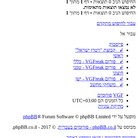
החיפוש הניב 0 תוצאות • דף
1
מתוך
1
לא נמצאו תוצאות מתאימות.
החיפוש הניב 0 תוצאות • דף
1
מתוך
1
עבור לחיפוש מתקדם
עבור אל
פייסבוק
↲ קבוצת "רטרו ישראל"
ראשי
↲ פורום VGFreak - כללי
↲ פורום VGFreak - טכני
חיצוני
↲ פורום VGFreak - ישן
↲ משחקי מחשב
VGF
פורומים
כל הזמנים הם
UTC+03:00
מחיקת עוגיות
מופעל על ידי
® Forum Software © phpBB Limited
phpBB
מבוסס על
phpBB.co.il - פורומים בעברית
. © 2017 - phpBB.co.il.
מדיניות הפרטיות
|
תנאי שימוש באתר