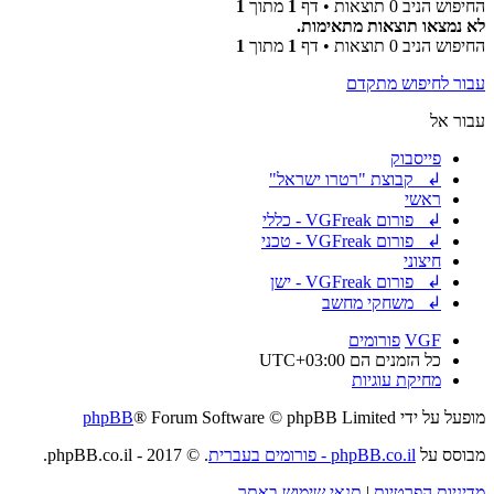
החיפוש הניב 0 תוצאות • דף
1
מתוך
1
לא נמצאו תוצאות מתאימות.
החיפוש הניב 0 תוצאות • דף
1
מתוך
1
עבור לחיפוש מתקדם
עבור אל
פייסבוק
↲ קבוצת "רטרו ישראל"
ראשי
↲ פורום VGFreak - כללי
↲ פורום VGFreak - טכני
חיצוני
↲ פורום VGFreak - ישן
↲ משחקי מחשב
VGF
פורומים
כל הזמנים הם
UTC+03:00
מחיקת עוגיות
מופעל על ידי
® Forum Software © phpBB Limited
phpBB
מבוסס על
phpBB.co.il - פורומים בעברית
. © 2017 - phpBB.co.il.
מדיניות הפרטיות
|
תנאי שימוש באתר