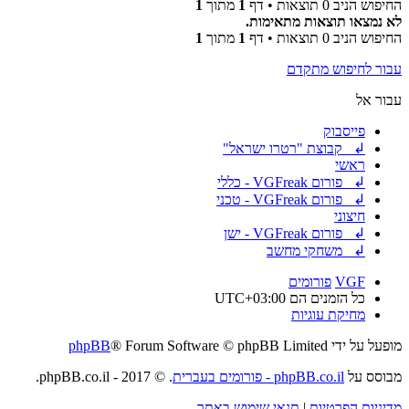
החיפוש הניב 0 תוצאות • דף
1
מתוך
1
לא נמצאו תוצאות מתאימות.
החיפוש הניב 0 תוצאות • דף
1
מתוך
1
עבור לחיפוש מתקדם
עבור אל
פייסבוק
↲ קבוצת "רטרו ישראל"
ראשי
↲ פורום VGFreak - כללי
↲ פורום VGFreak - טכני
חיצוני
↲ פורום VGFreak - ישן
↲ משחקי מחשב
VGF
פורומים
כל הזמנים הם
UTC+03:00
מחיקת עוגיות
מופעל על ידי
® Forum Software © phpBB Limited
phpBB
מבוסס על
phpBB.co.il - פורומים בעברית
. © 2017 - phpBB.co.il.
מדיניות הפרטיות
|
תנאי שימוש באתר