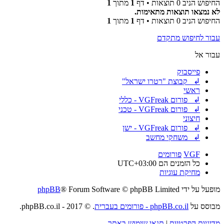
החיפוש הניב 0 תוצאות • דף
1
מתוך
1
לא נמצאו תוצאות מתאימות.
החיפוש הניב 0 תוצאות • דף
1
מתוך
1
עבור לחיפוש מתקדם
עבור אל
פייסבוק
↲ קבוצת "רטרו ישראל"
ראשי
↲ פורום VGFreak - כללי
↲ פורום VGFreak - טכני
חיצוני
↲ פורום VGFreak - ישן
↲ משחקי מחשב
VGF
פורומים
כל הזמנים הם
UTC+03:00
מחיקת עוגיות
מופעל על ידי
® Forum Software © phpBB Limited
phpBB
מבוסס על
phpBB.co.il - פורומים בעברית
. © 2017 - phpBB.co.il.
מדיניות הפרטיות
|
תנאי שימוש באתר