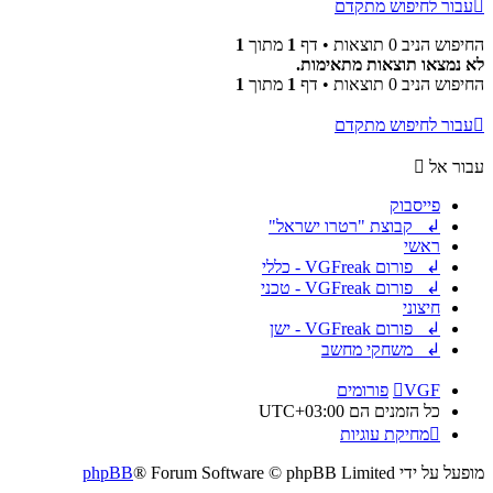
עבור לחיפוש מתקדם
החיפוש הניב 0 תוצאות • דף
1
מתוך
1
לא נמצאו תוצאות מתאימות.
החיפוש הניב 0 תוצאות • דף
1
מתוך
1
עבור לחיפוש מתקדם
עבור אל
פייסבוק
↲ קבוצת "רטרו ישראל"
ראשי
↲ פורום VGFreak - כללי
↲ פורום VGFreak - טכני
חיצוני
↲ פורום VGFreak - ישן
↲ משחקי מחשב
VGF
פורומים
כל הזמנים הם
UTC+03:00
מחיקת עוגיות
מופעל על ידי
® Forum Software © phpBB Limited
phpBB