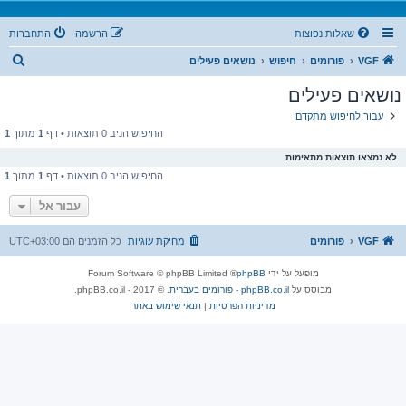
שאלות נפוצות
הרשמה
התחברות
ח
VGF
פורומים
חיפוש
נושאים פעילים
י
נושאים פעילים
פ
עבור לחיפוש מתקדם
ו
החיפוש הניב 0 תוצאות • דף
1
מתוך
1
ש
לא נמצאו תוצאות מתאימות.
החיפוש הניב 0 תוצאות • דף
1
מתוך
1
עבור אל
VGF
פורומים
מחיקת עוגיות
כל הזמנים הם
UTC+03:00
מופעל על ידי
phpBB
® Forum Software © phpBB Limited
מבוסס על
phpBB.co.il - פורומים בעברית
. © 2017 - phpBB.co.il.
מדיניות הפרטיות
|
תנאי שימוש באתר