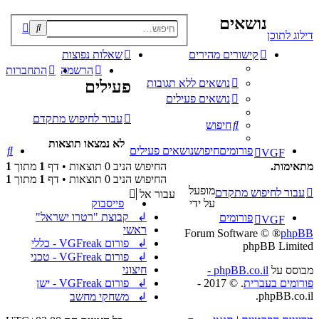
נושאים
פוש
דילוג לתוכן
קדם
קישורים מהירים
שאלות נפוצות
הרשמה
התחברות
נושאים ללא תגובות
פעילים
נושאים פעילים
עבור לחיפוש מתקדם
חיפוש
לא נמצאו תוצאות
חי
פורומים
חיפוש
נושאים פעילים
VGF
מתאימות.
החיפוש הניב 0 תוצאות • דף
1
מתוך
1
החיפוש הניב 0 תוצאות • דף
1
מתוך
1
מופעל
עבור לחיפוש מתקדם
עבור אל
על ידי
פייסבוק
↲ קבוצת "רטרו ישראל"
פורומים
VGF
ראשי
® Forum Software ©
phpBB
↲ פורום VGFreak - כללי
phpBB Limited
↲ פורום VGFreak - טכני
חיצוני
מבוסס על
phpBB.co.il -
פורומים בעברית
. © 2017 -
↲ פורום VGFreak - ישן
phpBB.co.il.
↲ משחקי מחשב