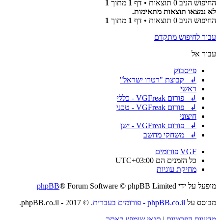
החיפוש הניב 0 תוצאות • דף
1
מתוך
1
לא נמצאו תוצאות מתאימות.
החיפוש הניב 0 תוצאות • דף
1
מתוך
1
עבור לחיפוש מתקדם
עבור אל
פייסבוק
↲ קבוצת "רטרו ישראל"
ראשי
↲ פורום VGFreak - כללי
↲ פורום VGFreak - טכני
חיצוני
↲ פורום VGFreak - ישן
↲ משחקי מחשב
VGF
פורומים
כל הזמנים הם
UTC+03:00
מחיקת עוגיות
מופעל על ידי
® Forum Software © phpBB Limited
phpBB
מבוסס על
phpBB.co.il - פורומים בעברית
. © 2017 - phpBB.co.il.
מדיניות הפרטיות
|
תנאי שימוש באתר