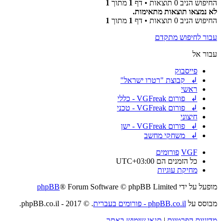
החיפוש הניב 0 תוצאות • דף
1
מתוך
1
לא נמצאו תוצאות מתאימות.
החיפוש הניב 0 תוצאות • דף
1
מתוך
1
עבור לחיפוש מתקדם
עבור אל
פייסבוק
↲ קבוצת "רטרו ישראל"
ראשי
↲ פורום VGFreak - כללי
↲ פורום VGFreak - טכני
חיצוני
↲ פורום VGFreak - ישן
↲ משחקי מחשב
VGF
פורומים
כל הזמנים הם
UTC+03:00
מחיקת עוגיות
מופעל על ידי
® Forum Software © phpBB Limited
phpBB
מבוסס על
phpBB.co.il - פורומים בעברית
. © 2017 - phpBB.co.il.
מדיניות הפרטיות
|
תנאי שימוש באתר