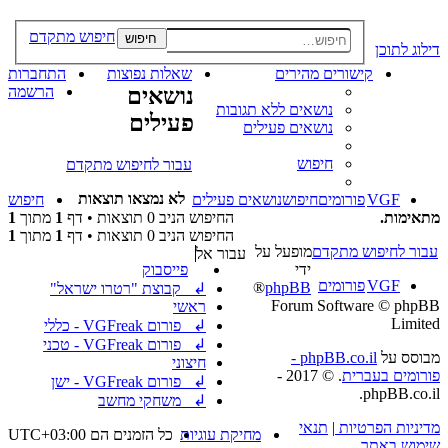
חיפוש מתקדם
חיפוש
דילוג לתוכן
קישורים מהירים
שאלות נפוצות
התחברות
נושאים
הרשמה
נושאים ללא תגובות
פעילים
נושאים פעילים
חיפוש
עבור לחיפוש מתקדם
לא נמצאו תוצאות
VGF
פורומים
חיפוש
נושאים פעילים
חיפוש
מתאימות.
החיפוש הניב 0 תוצאות • דף
1
מתוך
1
החיפוש הניב 0 תוצאות • דף
1
מתוך
1
עבור לחיפוש מתקדם
מופעל על
עבור אל
ידי
פייסבוק
VGF
פורומים
®
phpBB
↲ קבוצת "רטרו ישראל"
Forum Software © phpBB
ראשי
Limited
↲ פורום VGFreak - כללי
↲ פורום VGFreak - טכני
מבוסס על
phpBB.co.il -
חיצוני
פורומים בעברית
. © 2017 -
↲ פורום VGFreak - ישן
phpBB.co.il.
↲ משחקי מחשב
מדיניות הפרטיות
|
תנאי
מחיקת עוגיות
כל הזמנים הם
UTC+03:00
שימוש באתר