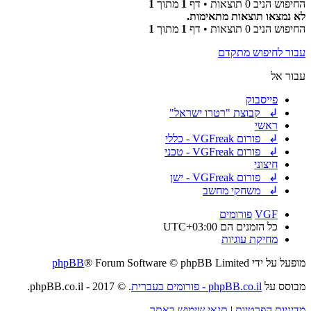
החיפוש הניב 0 תוצאות • דף
1
מתוך
1
לא נמצאו תוצאות מתאימות.
החיפוש הניב 0 תוצאות • דף
1
מתוך
1
עבור לחיפוש מתקדם
עבור אל
פייסבוק
↲ קבוצת "רטרו ישראל"
ראשי
↲ פורום VGFreak - כללי
↲ פורום VGFreak - טכני
חיצוני
↲ פורום VGFreak - ישן
↲ משחקי מחשב
VGF
פורומים
כל הזמנים הם
UTC+03:00
מחיקת עוגיות
מופעל על ידי
® Forum Software © phpBB Limited
phpBB
מבוסס על
phpBB.co.il - פורומים בעברית
. © 2017 - phpBB.co.il.
מדיניות הפרטיות
|
תנאי שימוש באתר