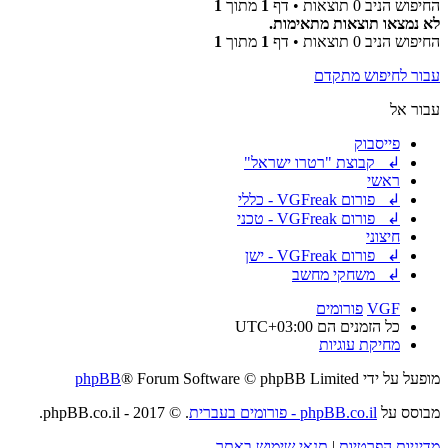
החיפוש הניב 0 תוצאות • דף
1
מתוך
1
לא נמצאו תוצאות מתאימות.
החיפוש הניב 0 תוצאות • דף
1
מתוך
1
עבור לחיפוש מתקדם
עבור אל
פייסבוק
↲ קבוצת "רטרו ישראל"
ראשי
↲ פורום VGFreak - כללי
↲ פורום VGFreak - טכני
חיצוני
↲ פורום VGFreak - ישן
↲ משחקי מחשב
VGF
פורומים
כל הזמנים הם
UTC+03:00
מחיקת עוגיות
מופעל על ידי
® Forum Software © phpBB Limited
phpBB
מבוסס על
phpBB.co.il - פורומים בעברית
. © 2017 - phpBB.co.il.
מדיניות הפרטיות
|
תנאי שימוש באתר