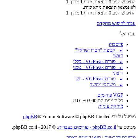
החיפוש הניב 0 תוצאות • דף
1
מתוך
1
לא נמצאו תוצאות מתאימות.
החיפוש הניב 0 תוצאות • דף
1
מתוך
1
עבור לחיפוש מתקדם
עבור אל
פייסבוק
↲ קבוצת "רטרו ישראל"
ראשי
↲ פורום VGFreak - כללי
↲ פורום VGFreak - טכני
חיצוני
↲ פורום VGFreak - ישן
↲ משחקי מחשב
VGF
פורומים
כל הזמנים הם
UTC+03:00
מחיקת עוגיות
מופעל על ידי
® Forum Software © phpBB Limited
phpBB
מבוסס על
phpBB.co.il - פורומים בעברית
. © 2017 - phpBB.co.il.
מדיניות הפרטיות
|
תנאי שימוש באתר