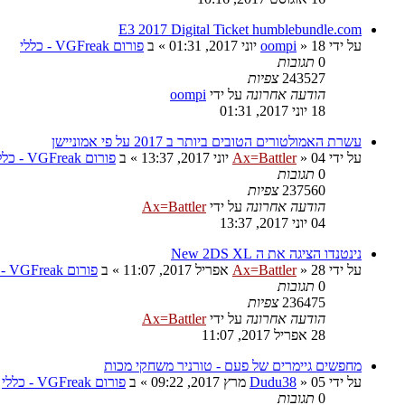
E3 2017 Digital Ticket humblebundle.com
על ידי
18 יוני 2017, 01:31
»
oompi
» ב
פורום VGFreak - כללי
0
תגובות
243527
צפיות
הודעה אחרונה
על ידי
oompi
18 יוני 2017, 01:31
עשרת האמולטורים הטובים ביותר ב 2017 על פי אמוניישן
על ידי
04 יוני 2017, 13:37
»
Ax=Battler
» ב
פורום VGFreak - כללי
0
תגובות
237560
צפיות
הודעה אחרונה
על ידי
Ax=Battler
04 יוני 2017, 13:37
נינטנדו הציגה את ה New 2DS XL
על ידי
28 אפריל 2017, 11:07
»
Ax=Battler
» ב
פורום VGFreak - כללי
0
תגובות
236475
צפיות
הודעה אחרונה
על ידי
Ax=Battler
28 אפריל 2017, 11:07
מחפשים גיימרים של פעם - טורניר משחקי מכות
על ידי
05 מרץ 2017, 09:22
»
Dudu38
» ב
פורום VGFreak - כללי
0
תגובות