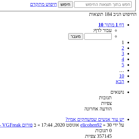
חיפוש מתקדם
חיפוש
החיפוש הניב 184 תוצאות
דף
1
מתוך
10
עבור לדף:
1
2
3
4
5
…
10
הבא
נושאים
תגובות
צפיות
הודעה אחרונה
יש עוד אנשים שמשחקים אמיו?
על ידי
30 אוגוסט 2020, 17:44
»
elicohen92
» ב
פורום VGFreak - כללי
0
תגובות
357145
צפיות