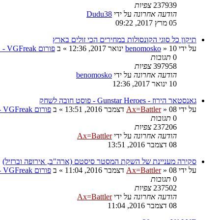
237939
צפיות
הודעה אחרונה
על ידי
Dudu38
05 מרץ 2017, 09:22
תיקון כל סוגי הקונסולות במחירים הכי זולים בארץ
על ידי
10 ינואר 2017, 12:36
»
benomosko
» ב
פורום VGFreak - טכני
0
תגובות
397958
צפיות
הודעה אחרונה
על ידי
benomosko
10 ינואר 2017, 12:36
גאנסטאר הירוז - Gunstar Heroes - פוסט חובה לשחק
על ידי
08 דצמבר 2016, 13:51
»
Ax=Battler
» ב
פורום VGFreak - כללי
0
תגובות
237206
צפיות
הודעה אחרונה
על ידי
Ax=Battler
08 דצמבר 2016, 13:51
סקירה מעניינת של השקת המסטר סיסטם (ארה"ב, אירופה וברזיל)
על ידי
08 דצמבר 2016, 11:04
»
Ax=Battler
» ב
פורום VGFreak - כללי
0
תגובות
237502
צפיות
הודעה אחרונה
על ידי
Ax=Battler
08 דצמבר 2016, 11:04