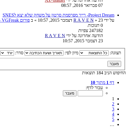
הודעה אחרונה
על ידי
Ax=Battler
07 פברואר 2016, 08:57
Project Dream- רייר מפרסמת סרטון על משחק שלא יצא לSNES
על ידי
23 דצמבר 2015, 10:57
»
R A V E N
» ב
פורום VGFreak - כללי
0
תגובות
247182
צפיות
הודעה אחרונה
על ידי
R A V E N
23 דצמבר 2015, 10:57
תצוגה:
מיון לפי:
סדר:
החיפוש הניב 184 תוצאות
דף
1
מתוך
10
עבור לדף:
1
2
3
4
5
…