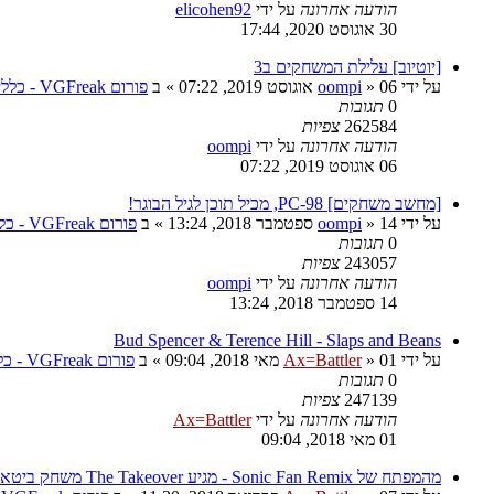
הודעה אחרונה
על ידי
elicohen92
30 אוגוסט 2020, 17:44
[יוטיוב] עלילת המשחקים ב3
על ידי
06 אוגוסט 2019, 07:22
»
oompi
» ב
פורום VGFreak - כללי
0
תגובות
262584
צפיות
הודעה אחרונה
על ידי
oompi
06 אוגוסט 2019, 07:22
[מחשב משחקים] PC-98, מכיל תוכן לגיל הבוגר!
על ידי
14 ספטמבר 2018, 13:24
»
oompi
» ב
פורום VGFreak - כללי
0
תגובות
243057
צפיות
הודעה אחרונה
על ידי
oompi
14 ספטמבר 2018, 13:24
Bud Spencer & Terence Hill - Slaps and Beans
על ידי
01 מאי 2018, 09:04
»
Ax=Battler
» ב
פורום VGFreak - כללי
0
תגובות
247139
צפיות
הודעה אחרונה
על ידי
Ax=Battler
01 מאי 2018, 09:04
מהמפתח של Sonic Fan Remix - מגיע The Takeover משחק ביטאמאפ