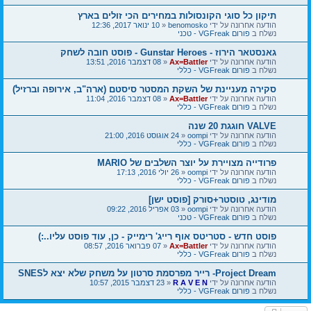
תיקון כל סוגי הקונסולות במחירים הכי זולים בארץ
הודעה אחרונה על ידי
benomosko
«
10 ינואר 2017, 12:36
נשלח ב
פורום VGFreak - טכני
גאנסטאר הירוז - Gunstar Heroes - פוסט חובה לשחק
הודעה אחרונה על ידי
Ax=Battler
«
08 דצמבר 2016, 13:51
נשלח ב
פורום VGFreak - כללי
סקירה מעניינת של השקת המסטר סיסטם (ארה"ב, אירופה וברזיל)
הודעה אחרונה על ידי
Ax=Battler
«
08 דצמבר 2016, 11:04
נשלח ב
פורום VGFreak - כללי
VALVE חוגגת 20 שנה
הודעה אחרונה על ידי
oompi
«
24 אוגוסט 2016, 21:00
נשלח ב
פורום VGFreak - כללי
פרודייה מצויירת על יוצר השלבים של MARIO
הודעה אחרונה על ידי
oompi
«
26 יולי 2016, 17:13
נשלח ב
פורום VGFreak - כללי
מודינג, טוסטר+סורק [פוסט ישן]
הודעה אחרונה על ידי
oompi
«
03 אפריל 2016, 09:22
נשלח ב
פורום VGFreak - טכני
פוסט חדש - סטריטס אוף רייג' רימייק - כן, עוד פוסט עליו..:)
הודעה אחרונה על ידי
Ax=Battler
«
07 פברואר 2016, 08:57
נשלח ב
פורום VGFreak - כללי
Project Dream- רייר מפרסמת סרטון על משחק שלא יצא לSNES
הודעה אחרונה על ידי
R A V E N
«
23 דצמבר 2015, 10:57
נשלח ב
פורום VGFreak - כללי