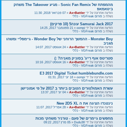
מהמפתח של Sonic Fan Remix - מגיע The Takeover משחק
ביטאמאפ
הודעה אחרונה על ידי
Ax=Battler
«
07 פברואר 2018, 11:30
נשלח ב
פורום VGFreak - כללי
Samurai Jack 2017 עונה5 (10 פרקים)
הודעה אחרונה על ידי
oompi
«
21 ספטמבר 2017, 14:25
נשלח ב
פורום VGFreak - כללי
Monster Boy - ההמשך הרוחני של Wonder Boy - גיימפליי ומשהו
מגניב
הודעה אחרונה על ידי
Ax=Battler
«
24 אוגוסט 2017, 14:07
נשלח ב
פורום VGFreak - כללי
סטריטס אוף רייג' בסוניק מאניה? :)
הודעה אחרונה על ידי
Ax=Battler
«
16 אוגוסט 2017, 10:16
נשלח ב
פורום VGFreak - כללי
E3 2017 Digital Ticket humblebundle.com
הודעה אחרונה על ידי
oompi
«
18 יוני 2017, 01:31
נשלח ב
פורום VGFreak - כללי
עשרת האמולטורים הטובים ביותר ב 2017 על פי אמוניישן
הודעה אחרונה על ידי
Ax=Battler
«
04 יוני 2017, 13:37
נשלח ב
פורום VGFreak - כללי
נינטנדו הציגה את ה New 2DS XL
הודעה אחרונה על ידי
Ax=Battler
«
28 אפריל 2017, 11:07
נשלח ב
פורום VGFreak - כללי
מחפשים גיימרים של פעם - טורניר משחקי מכות
הודעה אחרונה על ידי
Dudu38
«
05 מרץ 2017, 09:22
נשלח ב
פורום VGFreak - כללי