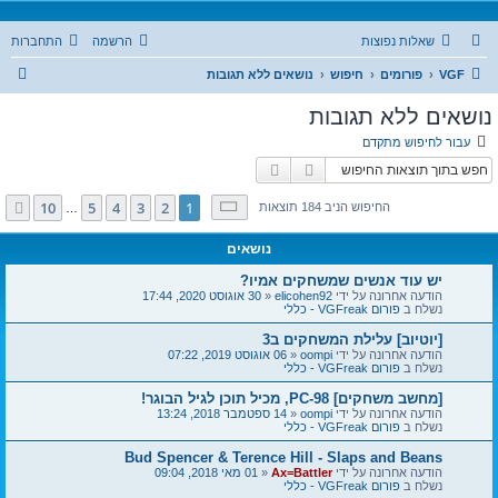
שאלות נפוצות
הרשמה
התחברות
ח
VGF
פורומים
חיפוש
נושאים ללא תגובות
י
נושאים ללא תגובות
פ
עבור לחיפוש מתקדם
ו
חיפוש
חיפוש מתקדם
ש
דף
1
מתוך
10
10
5
4
3
2
1
הבא
החיפוש הניב 184 תוצאות
…
נושאים
יש עוד אנשים שמשחקים אמיו?
הודעה אחרונה על ידי
elicohen92
«
30 אוגוסט 2020, 17:44
נשלח ב
פורום VGFreak - כללי
[יוטיוב] עלילת המשחקים ב3
הודעה אחרונה על ידי
oompi
«
06 אוגוסט 2019, 07:22
נשלח ב
פורום VGFreak - כללי
[מחשב משחקים] PC-98, מכיל תוכן לגיל הבוגר!
הודעה אחרונה על ידי
oompi
«
14 ספטמבר 2018, 13:24
נשלח ב
פורום VGFreak - כללי
Bud Spencer & Terence Hill - Slaps and Beans
הודעה אחרונה על ידי
Ax=Battler
«
01 מאי 2018, 09:04
נשלח ב
פורום VGFreak - כללי