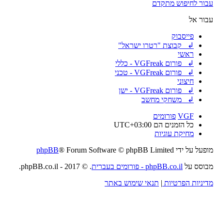
עבור לחיפוש מתקדם
עבור אל
פייסבוק
↲ קבוצת "רטרו ישראל"
ראשי
↲ פורום VGFreak - כללי
↲ פורום VGFreak - טכני
חיצוני
↲ פורום VGFreak - ישן
↲ משחקי מחשב
VGF
פורומים
כל הזמנים הם
UTC+03:00
מחיקת עוגיות
מופעל על ידי
® Forum Software © phpBB Limited
phpBB
מבוסס על
phpBB.co.il - פורומים בעברית
. © 2017 - phpBB.co.il.
מדיניות הפרטיות
|
תנאי שימוש באתר