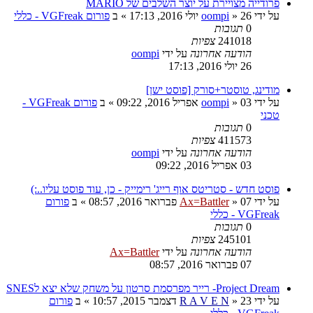
פרודייה מצויירת על יוצר השלבים של MARIO
על ידי
26 יולי 2016, 17:13
»
oompi
» ב
פורום VGFreak - כללי
0
תגובות
241018
צפיות
הודעה אחרונה
על ידי
oompi
26 יולי 2016, 17:13
מודינג, טוסטר+סורק [פוסט ישן]
על ידי
03 אפריל 2016, 09:22
»
oompi
» ב
פורום VGFreak -
טכני
0
תגובות
411573
צפיות
הודעה אחרונה
על ידי
oompi
03 אפריל 2016, 09:22
פוסט חדש - סטריטס אוף רייג' רימייק - כן, עוד פוסט עליו..:)
על ידי
07 פברואר 2016, 08:57
»
Ax=Battler
» ב
פורום
VGFreak - כללי
0
תגובות
245101
צפיות
הודעה אחרונה
על ידי
Ax=Battler
07 פברואר 2016, 08:57
Project Dream- רייר מפרסמת סרטון על משחק שלא יצא לSNES
על ידי
23 דצמבר 2015, 10:57
»
R A V E N
» ב
פורום