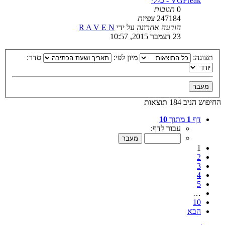
VGFreak - כללי
0
תגובות
247184
צפיות
הודעה אחרונה
על ידי
R A V E N
23 דצמבר 2015, 10:57
תצוגה:
מיון לפי:
סדר:
החיפוש הניב 184 תוצאות
דף
1
מתוך
10
עבור לדף:
1
2
3
4
5
…
10
הבא