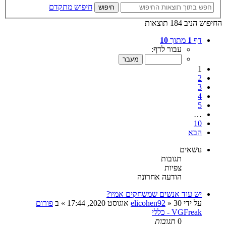
חיפוש מתקדם
חיפוש
החיפוש הניב 184 תוצאות
דף
1
מתוך
10
עבור לדף:
1
2
3
4
5
…
10
הבא
נושאים
תגובות
צפיות
הודעה אחרונה
יש עוד אנשים שמשחקים אמיו?
על ידי
30 אוגוסט 2020, 17:44
»
elicohen92
» ב
פורום
VGFreak - כללי
0
תגובות