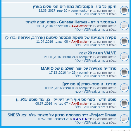
תיקון כל סוגי הקונסולות במחירים הכי זולים בארץ
הודעה אחרונה על ידי
benomosko
«
10 ינואר 2017, 12:36
נשלח ב
פורום VGFreak - טכני
גאנסטאר הירוז - Gunstar Heroes - פוסט חובה לשחק
הודעה אחרונה על ידי
Ax=Battler
«
08 דצמבר 2016, 13:51
נשלח ב
פורום VGFreak - כללי
סקירה מעניינת של השקת המסטר סיסטם (ארה"ב, אירופה וברזיל)
הודעה אחרונה על ידי
Ax=Battler
«
08 דצמבר 2016, 11:04
נשלח ב
פורום VGFreak - כללי
VALVE חוגגת 20 שנה
הודעה אחרונה על ידי
oompi
«
24 אוגוסט 2016, 21:00
נשלח ב
פורום VGFreak - כללי
פרודייה מצויירת על יוצר השלבים של MARIO
הודעה אחרונה על ידי
oompi
«
26 יולי 2016, 17:13
נשלח ב
פורום VGFreak - כללי
מודינג, טוסטר+סורק [פוסט ישן]
הודעה אחרונה על ידי
oompi
«
03 אפריל 2016, 09:22
נשלח ב
פורום VGFreak - טכני
פוסט חדש - סטריטס אוף רייג' רימייק - כן, עוד פוסט עליו..:)
הודעה אחרונה על ידי
Ax=Battler
«
07 פברואר 2016, 08:57
נשלח ב
פורום VGFreak - כללי
Project Dream- רייר מפרסמת סרטון על משחק שלא יצא לSNES
הודעה אחרונה על ידי
R A V E N
«
23 דצמבר 2015, 10:57
נשלח ב
פורום VGFreak - כללי