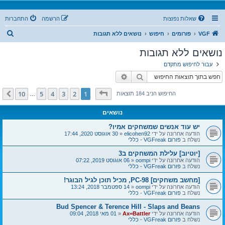
שאלות נפוצות
הרשמה
התחברות
ח
VGF
פורומים
חיפוש
נושאים ללא תגובות
י
נושאים ללא תגובות
פ
עבור לחיפוש מתקדם
ו
חיפוש
חיפוש מתקדם
ש
דף
1
מתוך
10
10
5
4
3
2
1
הבא
החיפוש הניב 184 תוצאות
…
נושאים
יש עוד אנשים שמשחקים אמיו?
הודעה אחרונה על ידי
elicohen92
«
30 אוגוסט 2020, 17:44
נשלח ב
פורום VGFreak - כללי
[יוטיוב] עלילת המשחקים ב3
הודעה אחרונה על ידי
oompi
«
06 אוגוסט 2019, 07:22
נשלח ב
פורום VGFreak - כללי
[מחשב משחקים] PC-98, מכיל תוכן לגיל הבוגר!
הודעה אחרונה על ידי
oompi
«
14 ספטמבר 2018, 13:24
נשלח ב
פורום VGFreak - כללי
Bud Spencer & Terence Hill - Slaps and Beans
הודעה אחרונה על ידי
Ax=Battler
«
01 מאי 2018, 09:04
נשלח ב
פורום VGFreak - כללי