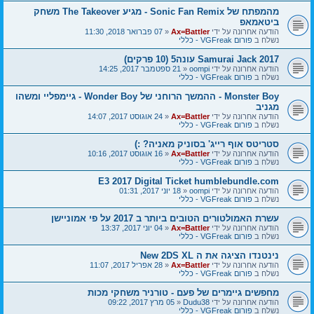
מהמפתח של Sonic Fan Remix - מגיע The Takeover משחק
ביטאמאפ
הודעה אחרונה על ידי
Ax=Battler
«
07 פברואר 2018, 11:30
נשלח ב
פורום VGFreak - כללי
Samurai Jack 2017 עונה5 (10 פרקים)
הודעה אחרונה על ידי
oompi
«
21 ספטמבר 2017, 14:25
נשלח ב
פורום VGFreak - כללי
Monster Boy - ההמשך הרוחני של Wonder Boy - גיימפליי ומשהו
מגניב
הודעה אחרונה על ידי
Ax=Battler
«
24 אוגוסט 2017, 14:07
נשלח ב
פורום VGFreak - כללי
סטריטס אוף רייג' בסוניק מאניה? :)
הודעה אחרונה על ידי
Ax=Battler
«
16 אוגוסט 2017, 10:16
נשלח ב
פורום VGFreak - כללי
E3 2017 Digital Ticket humblebundle.com
הודעה אחרונה על ידי
oompi
«
18 יוני 2017, 01:31
נשלח ב
פורום VGFreak - כללי
עשרת האמולטורים הטובים ביותר ב 2017 על פי אמוניישן
הודעה אחרונה על ידי
Ax=Battler
«
04 יוני 2017, 13:37
נשלח ב
פורום VGFreak - כללי
נינטנדו הציגה את ה New 2DS XL
הודעה אחרונה על ידי
Ax=Battler
«
28 אפריל 2017, 11:07
נשלח ב
פורום VGFreak - כללי
מחפשים גיימרים של פעם - טורניר משחקי מכות
הודעה אחרונה על ידי
Dudu38
«
05 מרץ 2017, 09:22
נשלח ב
פורום VGFreak - כללי