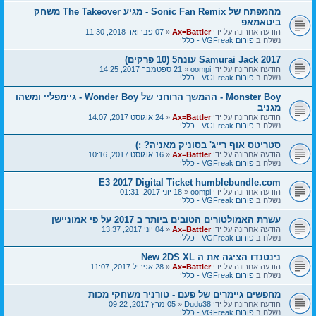
מהמפתח של Sonic Fan Remix - מגיע The Takeover משחק
ביטאמאפ
הודעה אחרונה על ידי
Ax=Battler
«
07 פברואר 2018, 11:30
נשלח ב
פורום VGFreak - כללי
Samurai Jack 2017 עונה5 (10 פרקים)
הודעה אחרונה על ידי
oompi
«
21 ספטמבר 2017, 14:25
נשלח ב
פורום VGFreak - כללי
Monster Boy - ההמשך הרוחני של Wonder Boy - גיימפליי ומשהו
מגניב
הודעה אחרונה על ידי
Ax=Battler
«
24 אוגוסט 2017, 14:07
נשלח ב
פורום VGFreak - כללי
סטריטס אוף רייג' בסוניק מאניה? :)
הודעה אחרונה על ידי
Ax=Battler
«
16 אוגוסט 2017, 10:16
נשלח ב
פורום VGFreak - כללי
E3 2017 Digital Ticket humblebundle.com
הודעה אחרונה על ידי
oompi
«
18 יוני 2017, 01:31
נשלח ב
פורום VGFreak - כללי
עשרת האמולטורים הטובים ביותר ב 2017 על פי אמוניישן
הודעה אחרונה על ידי
Ax=Battler
«
04 יוני 2017, 13:37
נשלח ב
פורום VGFreak - כללי
נינטנדו הציגה את ה New 2DS XL
הודעה אחרונה על ידי
Ax=Battler
«
28 אפריל 2017, 11:07
נשלח ב
פורום VGFreak - כללי
מחפשים גיימרים של פעם - טורניר משחקי מכות
הודעה אחרונה על ידי
Dudu38
«
05 מרץ 2017, 09:22
נשלח ב
פורום VGFreak - כללי