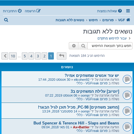
שאלות נפוצות
הרשמה
התחברות
ח
VGF
פורומים
חיפוש
נושאים ללא תגובות
י
נושאים ללא תגובות
פ
עבור לחיפוש מתקדם
ו
חיפוש
חיפוש מתקדם
ש
דף
1
מתוך
10
10
5
4
3
2
1
הבא
החיפוש הניב 184 תוצאות
…
נושאים
יש עוד אנשים שמשחקים אמיו?
הודעה אחרונה על ידי
elicohen92
«
30 אוגוסט 2020, 17:44
נשלח ב
פורום VGFreak - כללי
[יוטיוב] עלילת המשחקים ב3
הודעה אחרונה על ידי
oompi
«
06 אוגוסט 2019, 07:22
נשלח ב
פורום VGFreak - כללי
[מחשב משחקים] PC-98, מכיל תוכן לגיל הבוגר!
הודעה אחרונה על ידי
oompi
«
14 ספטמבר 2018, 13:24
נשלח ב
פורום VGFreak - כללי
Bud Spencer & Terence Hill - Slaps and Beans
הודעה אחרונה על ידי
Ax=Battler
«
01 מאי 2018, 09:04
נשלח ב
פורום VGFreak - כללי