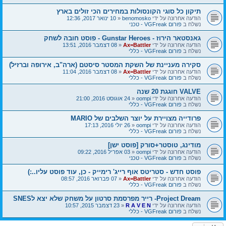
תיקון כל סוגי הקונסולות במחירים הכי זולים בארץ
הודעה אחרונה על ידי
benomosko
«
10 ינואר 2017, 12:36
נשלח ב
פורום VGFreak - טכני
גאנסטאר הירוז - Gunstar Heroes - פוסט חובה לשחק
הודעה אחרונה על ידי
Ax=Battler
«
08 דצמבר 2016, 13:51
נשלח ב
פורום VGFreak - כללי
סקירה מעניינת של השקת המסטר סיסטם (ארה"ב, אירופה וברזיל)
הודעה אחרונה על ידי
Ax=Battler
«
08 דצמבר 2016, 11:04
נשלח ב
פורום VGFreak - כללי
VALVE חוגגת 20 שנה
הודעה אחרונה על ידי
oompi
«
24 אוגוסט 2016, 21:00
נשלח ב
פורום VGFreak - כללי
פרודייה מצויירת על יוצר השלבים של MARIO
הודעה אחרונה על ידי
oompi
«
26 יולי 2016, 17:13
נשלח ב
פורום VGFreak - כללי
מודינג, טוסטר+סורק [פוסט ישן]
הודעה אחרונה על ידי
oompi
«
03 אפריל 2016, 09:22
נשלח ב
פורום VGFreak - טכני
פוסט חדש - סטריטס אוף רייג' רימייק - כן, עוד פוסט עליו..:)
הודעה אחרונה על ידי
Ax=Battler
«
07 פברואר 2016, 08:57
נשלח ב
פורום VGFreak - כללי
Project Dream- רייר מפרסמת סרטון על משחק שלא יצא לSNES
הודעה אחרונה על ידי
R A V E N
«
23 דצמבר 2015, 10:57
נשלח ב
פורום VGFreak - כללי