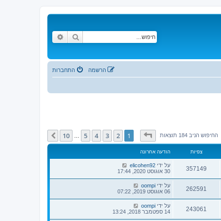
חיפוש
חיפוש מתקדם
הרשמה
התחברות
דף
1
מתוך
10
10
5
4
3
2
1
הבא
החיפוש הניב 184 תוצאות
…
צפיות
הודעה אחרונה
על ידי
elicohen92
357149
30 אוגוסט 2020, 17:44
על ידי
oompi
262591
06 אוגוסט 2019, 07:22
על ידי
oompi
243061
14 ספטמבר 2018, 13:24