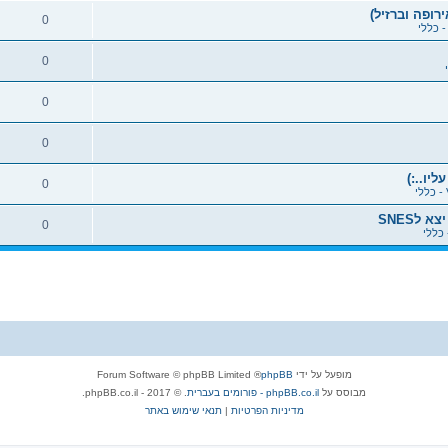
ופה וברזיל)
0
0
0
0
יו..:)
0
0
מופעל על ידי
phpBB
® Forum Software © phpBB Limited
מבוסס על
phpBB.co.il - פורומים בעברית
. © 2017 - phpBB.co.il.
מדיניות הפרטיות
|
תנאי שימוש באתר