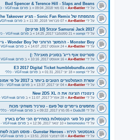
Bud Spencer & Terence Hill - Slaps and Beans
על ידי
Ax=Battler
»
01 מאי 2018, 09:04
» ב
פורום VGFreak - כללי
מהמפתח של Sonic Fan Remix - מגיע The Takeover משחק ביטאמאפ
על ידי
Ax=Battler
»
07 פברואר 2018, 11:30
» ב
פורום VGFreak - כללי
Samurai Jack 2017 עונה5 (10 פרקים)
על ידי
oompi
»
21 ספטמבר 2017, 14:25
» ב
פורום VGFreak - כללי
Monster Boy - ההמשך הרוחני של Wonder Boy - גיימפליי ומשהו מגניב
על ידי
Ax=Battler
»
24 אוגוסט 2017, 14:07
» ב
פורום VGFreak - כללי
סטריטס אוף רייג' בסוניק מאניה? :)
על ידי
Ax=Battler
»
16 אוגוסט 2017, 10:16
» ב
פורום VGFreak - כללי
E3 2017 Digital Ticket humblebundle.com
על ידי
oompi
»
18 יוני 2017, 01:31
» ב
פורום VGFreak - כללי
עשרת האמולטורים הטובים ביותר ב 2017 על פי אמוניישן
על ידי
Ax=Battler
»
04 יוני 2017, 13:37
» ב
פורום VGFreak - כללי
נינטנדו הציגה את ה New 2DS XL
על ידי
Ax=Battler
»
28 אפריל 2017, 11:07
» ב
פורום VGFreak - כללי
מחפשים גיימרים של פעם - טורניר משחקי מכות
על ידי
Dudu38
»
05 מרץ 2017, 09:22
» ב
פורום VGFreak - כללי
תיקון כל סוגי הקונסולות במחירים הכי זולים בארץ
על ידי
benomosko
»
10 ינואר 2017, 12:36
» ב
פורום VGFreak - טכני
גאנסטאר הירוז - Gunstar Heroes - פוסט חובה לשחק
על ידי
Ax=Battler
»
08 דצמבר 2016, 13:51
» ב
פורום VGFreak - כללי