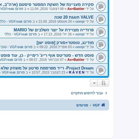
סקירה מעניינת של השקת המסטר סיסטם (ארה"ב, איר
על ידי
Ax=Battler
»
08 דצמבר 2016, 11:04
» ב
פורום VGFreak - כללי
VALVE חוגגת 20 שנה
על ידי
oompi
»
24 אוגוסט 2016, 21:00
» ב
פורום VGFreak - כללי
פרודייה מצויירת על יוצר השלבים של MARIO
על ידי
oompi
»
26 יולי 2016, 17:13
» ב
פורום VGFreak - כללי
מודינג, טוסטר+סורק [פוסט ישן]
על ידי
oompi
»
03 אפריל 2016, 09:22
» ב
פורום VGFreak - טכני
פוסט חדש - סטריטס אוף רייג' רימייק - כן, עוד פוסט על
על ידי
Ax=Battler
»
07 פברואר 2016, 08:57
» ב
פורום VGFreak - כללי
Project Dream- רייר מפרסמת סרטון על משחק שלא יצא לSNES
על ידי
R A V E N
»
23 דצמבר 2015, 10:57
» ב
פורום VGFreak - כללי
עבור לחיפוש מתקדם
VGF
פורומים