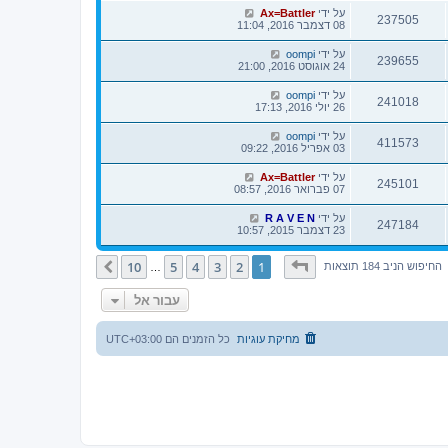
על ידי
Ax=Battler
237505
08 דצמבר 2016, 11:04
על ידי
oompi
239655
24 אוגוסט 2016, 21:00
על ידי
oompi
241018
26 יולי 2016, 17:13
על ידי
oompi
411573
03 אפריל 2016, 09:22
על ידי
Ax=Battler
245101
07 פברואר 2016, 08:57
על ידי
R A V E N
247184
23 דצמבר 2015, 10:57
דף
1
מתוך
10
10
5
4
3
2
1
הבא
החיפוש הניב 184 תוצאות
…
עבור אל
מחיקת עוגיות
כל הזמנים הם
UTC+03:00