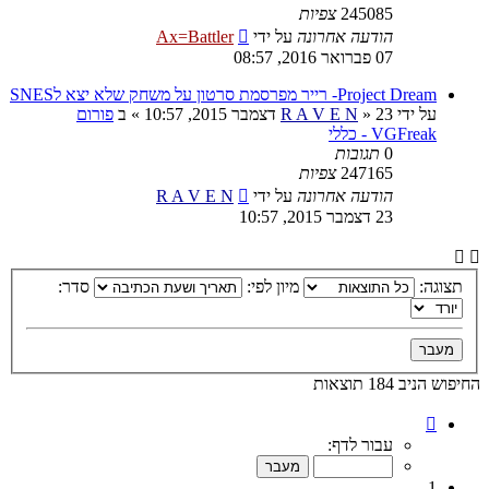
245085
צפיות
הודעה אחרונה
על ידי
Ax=Battler
07 פברואר 2016, 08:57
Project Dream- רייר מפרסמת סרטון על משחק שלא יצא לSNES
על ידי
23 דצמבר 2015, 10:57
»
R A V E N
» ב
פורום
VGFreak - כללי
0
תגובות
247165
צפיות
הודעה אחרונה
על ידי
R A V E N
23 דצמבר 2015, 10:57
תצוגה:
מיון לפי:
סדר:
החיפוש הניב 184 תוצאות
דף
1
עבור לדף:
מתוך
10
1