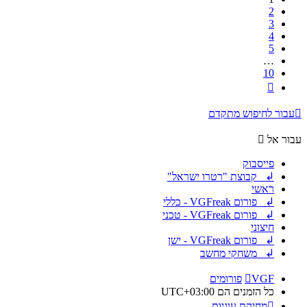
2
3
4
5
…
10
הבא
עבור לחיפוש מתקדם
עבור אל
פייסבוק
↲ קבוצת "רטרו ישראל"
ראשי
↲ פורום VGFreak - כללי
↲ פורום VGFreak - טכני
חיצוני
↲ פורום VGFreak - ישן
↲ משחקי מחשב
VGF
פורומים
כל הזמנים הם
UTC+03:00
מחיקת עוגיות