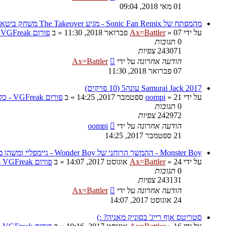
01 מאי 2018, 09:04
מהמפתח של Sonic Fan Remix - מגיע The Takeover משחק ביטאמאפ
על ידי
07 פברואר 2018, 11:30
»
Ax=Battler
» ב
פורום VGFreak - כללי
0
תגובות
243071
צפיות
הודעה אחרונה
על ידי
Ax=Battler
07 פברואר 2018, 11:30
Samurai Jack 2017 עונה5 (10 פרקים)
על ידי
21 ספטמבר 2017, 14:25
»
oompi
» ב
פורום VGFreak - כללי
0
תגובות
242972
צפיות
הודעה אחרונה
על ידי
oompi
21 ספטמבר 2017, 14:25
Monster Boy - ההמשך הרוחני של Wonder Boy - גיימפליי ומשהו מגניב
על ידי
24 אוגוסט 2017, 14:07
»
Ax=Battler
» ב
פורום VGFreak - כללי
0
תגובות
243131
צפיות
הודעה אחרונה
על ידי
Ax=Battler
24 אוגוסט 2017, 14:07
סטריטס אוף רייג' בסוניק מאניה? :)