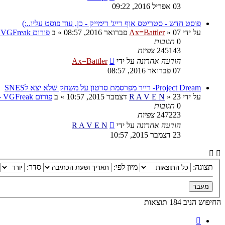
03 אפריל 2016, 09:22
פוסט חדש - סטריטס אוף רייג' רימייק - כן, עוד פוסט עליו..:)
על ידי
07 פברואר 2016, 08:57
»
Ax=Battler
» ב
פורום VGFreak - כללי
0
תגובות
245143
צפיות
הודעה אחרונה
על ידי
Ax=Battler
07 פברואר 2016, 08:57
Project Dream- רייר מפרסמת סרטון על משחק שלא יצא לSNES
על ידי
23 דצמבר 2015, 10:57
»
R A V E N
» ב
פורום VGFreak - כללי
0
תגובות
247223
צפיות
הודעה אחרונה
על ידי
R A V E N
23 דצמבר 2015, 10:57
תצוגה:
מיון לפי:
סדר:
החיפוש הניב 184 תוצאות
דף