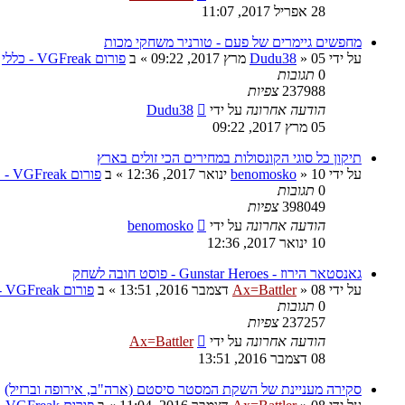
28 אפריל 2017, 11:07
מחפשים גיימרים של פעם - טורניר משחקי מכות
על ידי
05 מרץ 2017, 09:22
»
Dudu38
» ב
פורום VGFreak - כללי
0
תגובות
237988
צפיות
הודעה אחרונה
על ידי
Dudu38
05 מרץ 2017, 09:22
תיקון כל סוגי הקונסולות במחירים הכי זולים בארץ
על ידי
10 ינואר 2017, 12:36
»
benomosko
» ב
פורום VGFreak - טכני
0
תגובות
398049
צפיות
הודעה אחרונה
על ידי
benomosko
10 ינואר 2017, 12:36
גאנסטאר הירוז - Gunstar Heroes - פוסט חובה לשחק
על ידי
08 דצמבר 2016, 13:51
»
Ax=Battler
» ב
פורום VGFreak - כללי
0
תגובות
237257
צפיות
הודעה אחרונה
על ידי
Ax=Battler
08 דצמבר 2016, 13:51
סקירה מעניינת של השקת המסטר סיסטם (ארה"ב, אירופה וברזיל)