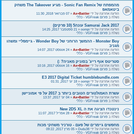
מהמפתח של Sonic Fan Remix - מגיע The Takeover משחק
ביטאמאפ
הודעה אחרונה על ידי
Ax=Battler
«
07 פברואר 2018, 11:30
נשלח ב
פורום VGFreak - כללי
Samurai Jack 2017 עונה5 (10 פרקים)
הודעה אחרונה על ידי
oompi
«
21 ספטמבר 2017, 14:25
נשלח ב
פורום VGFreak - כללי
Monster Boy - ההמשך הרוחני של Wonder Boy - גיימפליי ומשהו
מגניב
הודעה אחרונה על ידי
Ax=Battler
«
24 אוגוסט 2017, 14:07
נשלח ב
פורום VGFreak - כללי
סטריטס אוף רייג' בסוניק מאניה? :)
הודעה אחרונה על ידי
Ax=Battler
«
16 אוגוסט 2017, 10:16
נשלח ב
פורום VGFreak - כללי
E3 2017 Digital Ticket humblebundle.com
הודעה אחרונה על ידי
oompi
«
18 יוני 2017, 01:31
נשלח ב
פורום VGFreak - כללי
עשרת האמולטורים הטובים ביותר ב 2017 על פי אמוניישן
הודעה אחרונה על ידי
Ax=Battler
«
04 יוני 2017, 13:37
נשלח ב
פורום VGFreak - כללי
נינטנדו הציגה את ה New 2DS XL
הודעה אחרונה על ידי
Ax=Battler
«
28 אפריל 2017, 11:07
נשלח ב
פורום VGFreak - כללי
מחפשים גיימרים של פעם - טורניר משחקי מכות
הודעה אחרונה על ידי
Dudu38
«
05 מרץ 2017, 09:22
נשלח ב
פורום VGFreak - כללי