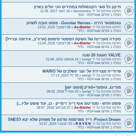
תיקון כל סוגי הקונסולות במחירים הכי זולים בארץ
הודעה אחרונה על ידי
benomosko
«
10 ינואר 2017, 12:36
נשלח ב
פורום VGFreak - טכני
גאנסטאר הירוז - Gunstar Heroes - פוסט חובה לשחק
הודעה אחרונה על ידי
Ax=Battler
«
08 דצמבר 2016, 13:51
נשלח ב
פורום VGFreak - כללי
סקירה מעניינת של השקת המסטר סיסטם (ארה"ב, אירופה וברזיל)
הודעה אחרונה על ידי
Ax=Battler
«
08 דצמבר 2016, 11:04
נשלח ב
פורום VGFreak - כללי
VALVE חוגגת 20 שנה
הודעה אחרונה על ידי
oompi
«
24 אוגוסט 2016, 21:00
נשלח ב
פורום VGFreak - כללי
פרודייה מצויירת על יוצר השלבים של MARIO
הודעה אחרונה על ידי
oompi
«
26 יולי 2016, 17:13
נשלח ב
פורום VGFreak - כללי
מודינג, טוסטר+סורק [פוסט ישן]
הודעה אחרונה על ידי
oompi
«
03 אפריל 2016, 09:22
נשלח ב
פורום VGFreak - טכני
פוסט חדש - סטריטס אוף רייג' רימייק - כן, עוד פוסט עליו..:)
הודעה אחרונה על ידי
Ax=Battler
«
07 פברואר 2016, 08:57
נשלח ב
פורום VGFreak - כללי
Project Dream- רייר מפרסמת סרטון על משחק שלא יצא לSNES
הודעה אחרונה על ידי
R A V E N
«
23 דצמבר 2015, 10:57
נשלח ב
פורום VGFreak - כללי