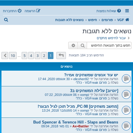
שאלות נפוצות
הרשמה
התחברות
ח
VGF
פורומים
חיפוש
נושאים ללא תגובות
י
נושאים ללא תגובות
פ
עבור לחיפוש מתקדם
ו
חיפוש
חיפוש מתקדם
ש
דף
1
מתוך
10
10
5
4
3
2
1
הבא
החיפוש הניב 184 תוצאות
…
נושאים
יש עוד אנשים שמשחקים אמיו?
הודעה אחרונה על ידי
elicohen92
«
30 אוגוסט 2020, 17:44
נשלח ב
פורום VGFreak - כללי
[יוטיוב] עלילת המשחקים ב3
הודעה אחרונה על ידי
oompi
«
06 אוגוסט 2019, 07:22
נשלח ב
פורום VGFreak - כללי
[מחשב משחקים] PC-98, מכיל תוכן לגיל הבוגר!
הודעה אחרונה על ידי
oompi
«
14 ספטמבר 2018, 13:24
נשלח ב
פורום VGFreak - כללי
Bud Spencer & Terence Hill - Slaps and Beans
הודעה אחרונה על ידי
Ax=Battler
«
01 מאי 2018, 09:04
נשלח ב
פורום VGFreak - כללי