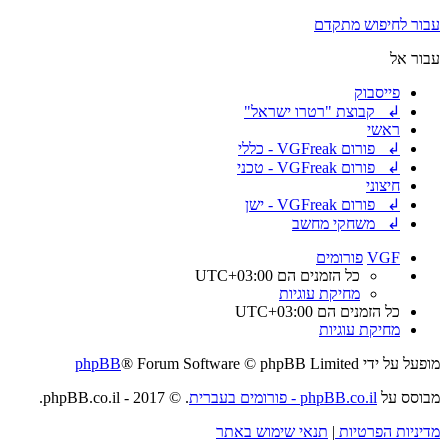
עבור לחיפוש מתקדם
עבור אל
פייסבוק
↲ קבוצת "רטרו ישראל"
ראשי
↲ פורום VGFreak - כללי
↲ פורום VGFreak - טכני
חיצוני
↲ פורום VGFreak - ישן
↲ משחקי מחשב
VGF
פורומים
כל הזמנים הם
UTC+03:00
מחיקת עוגיות
כל הזמנים הם
UTC+03:00
מחיקת עוגיות
מופעל על ידי
® Forum Software © phpBB Limited
phpBB
מבוסס על
phpBB.co.il - פורומים בעברית
. © 2017 - phpBB.co.il.
מדיניות הפרטיות
|
תנאי שימוש באתר