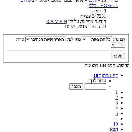
על ידי
23 דצמבר 2015, 10:57
»
R A V E N
» ב
פורום
VGFreak - כללי
0
תגובות
247231
צפיות
הודעה אחרונה
על ידי
R A V E N
23 דצמבר 2015, 10:57
תצוגה:
מיון לפי:
סדר:
החיפוש הניב 184 תוצאות
דף
1
מתוך
10
עבור לדף:
1
2
3
4
5
…
10
הבא