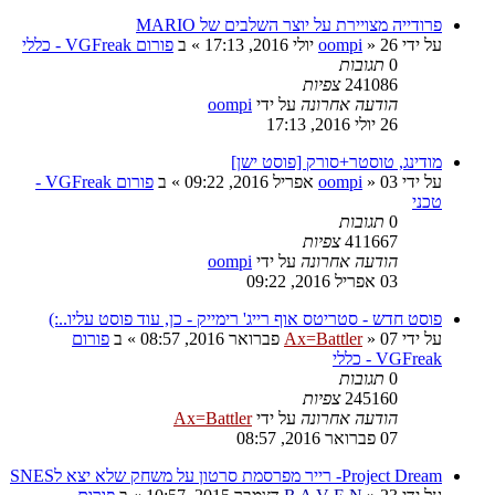
פרודייה מצויירת על יוצר השלבים של MARIO
על ידי
26 יולי 2016, 17:13
»
oompi
» ב
פורום VGFreak - כללי
0
תגובות
241086
צפיות
הודעה אחרונה
על ידי
oompi
26 יולי 2016, 17:13
מודינג, טוסטר+סורק [פוסט ישן]
על ידי
03 אפריל 2016, 09:22
»
oompi
» ב
פורום VGFreak -
טכני
0
תגובות
411667
צפיות
הודעה אחרונה
על ידי
oompi
03 אפריל 2016, 09:22
פוסט חדש - סטריטס אוף רייג' רימייק - כן, עוד פוסט עליו..:)
על ידי
07 פברואר 2016, 08:57
»
Ax=Battler
» ב
פורום
VGFreak - כללי
0
תגובות
245160
צפיות
הודעה אחרונה
על ידי
Ax=Battler
07 פברואר 2016, 08:57
Project Dream- רייר מפרסמת סרטון על משחק שלא יצא לSNES