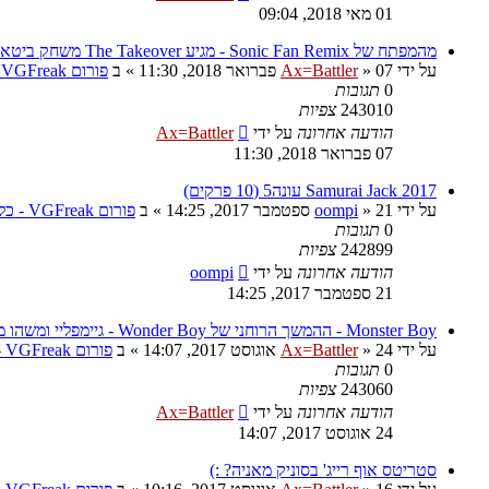
01 מאי 2018, 09:04
מהמפתח של Sonic Fan Remix - מגיע The Takeover משחק ביטאמאפ
על ידי
07 פברואר 2018, 11:30
»
Ax=Battler
» ב
פורום VGFreak - כללי
0
תגובות
243010
צפיות
הודעה אחרונה
על ידי
Ax=Battler
07 פברואר 2018, 11:30
Samurai Jack 2017 עונה5 (10 פרקים)
על ידי
21 ספטמבר 2017, 14:25
»
oompi
» ב
פורום VGFreak - כללי
0
תגובות
242899
צפיות
הודעה אחרונה
על ידי
oompi
21 ספטמבר 2017, 14:25
Monster Boy - ההמשך הרוחני של Wonder Boy - גיימפליי ומשהו מגניב
על ידי
24 אוגוסט 2017, 14:07
»
Ax=Battler
» ב
פורום VGFreak - כללי
0
תגובות
243060
צפיות
הודעה אחרונה
על ידי
Ax=Battler
24 אוגוסט 2017, 14:07
סטריטס אוף רייג' בסוניק מאניה? :)