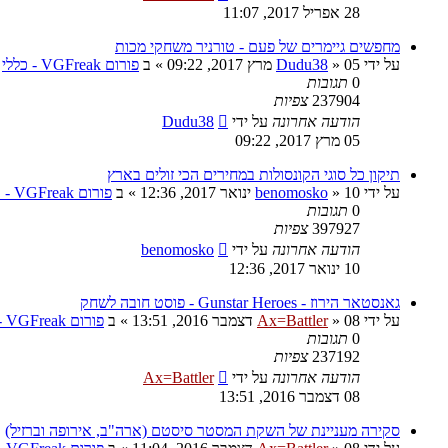
28 אפריל 2017, 11:07
מחפשים גיימרים של פעם - טורניר משחקי מכות
על ידי
05 מרץ 2017, 09:22
»
Dudu38
» ב
פורום VGFreak - כללי
0
תגובות
237904
צפיות
הודעה אחרונה
על ידי
Dudu38
05 מרץ 2017, 09:22
תיקון כל סוגי הקונסולות במחירים הכי זולים בארץ
על ידי
10 ינואר 2017, 12:36
»
benomosko
» ב
פורום VGFreak - טכני
0
תגובות
397927
צפיות
הודעה אחרונה
על ידי
benomosko
10 ינואר 2017, 12:36
גאנסטאר הירוז - Gunstar Heroes - פוסט חובה לשחק
על ידי
08 דצמבר 2016, 13:51
»
Ax=Battler
» ב
פורום VGFreak - כללי
0
תגובות
237192
צפיות
הודעה אחרונה
על ידי
Ax=Battler
08 דצמבר 2016, 13:51
סקירה מעניינת של השקת המסטר סיסטם (ארה"ב, אירופה וברזיל)