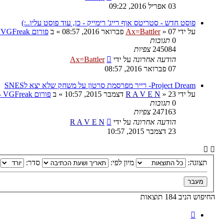
03 אפריל 2016, 09:22
פוסט חדש - סטריטס אוף רייג' רימייק - כן, עוד פוסט עליו..:)
על ידי
07 פברואר 2016, 08:57
»
Ax=Battler
» ב
פורום VGFreak - כללי
0
תגובות
245084
צפיות
הודעה אחרונה
על ידי
Ax=Battler
07 פברואר 2016, 08:57
Project Dream- רייר מפרסמת סרטון על משחק שלא יצא לSNES
על ידי
23 דצמבר 2015, 10:57
»
R A V E N
» ב
פורום VGFreak - כללי
0
תגובות
247163
צפיות
הודעה אחרונה
על ידי
R A V E N
23 דצמבר 2015, 10:57
תצוגה:
מיון לפי:
סדר:
החיפוש הניב 184 תוצאות
דף