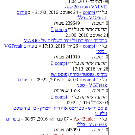
08 דצמבר 2016, 11:04
VALVE חוגגת 20 שנה
על ידי
oompi
»
24 אוגוסט 2016, 21:00
» ב
פורום
VGFreak - כללי
0
תגובות
239649
צפיות
הודעה אחרונה
על ידי
oompi
24 אוגוסט 2016, 21:00
פרודייה מצויירת על יוצר השלבים של MARIO
על ידי
oompi
»
26 יולי 2016, 17:13
» ב
פורום VGFreak
- כללי
0
תגובות
241010
צפיות
הודעה אחרונה
על ידי
oompi
26 יולי 2016, 17:13
מודינג, טוסטר+סורק [פוסט ישן]
על ידי
oompi
»
03 אפריל 2016, 09:22
» ב
פורום
VGFreak - טכני
0
תגובות
411558
צפיות
הודעה אחרונה
על ידי
oompi
03 אפריל 2016, 09:22
פוסט חדש - סטריטס אוף רייג' רימייק - כן, עוד פוסט
עליו..:)
על ידי
Ax=Battler
»
07 פברואר 2016, 08:57
» ב
פורום
VGFreak - כללי
0
תגובות
245090
צפיות