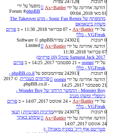
0
תגובות
247128
צפיות
מופעל על ידי
הודעה אחרונה
על ידי
Ax=Battler
® Forum
phpBB
01 מאי 2018, 09:04
מהמפתח של Sonic Fan Remix - מגיע The Takeover
משחק ביטאמאפ
על ידי
Ax=Battler
»
07 פברואר 2018, 11:30
» ב
פורום
VGFreak - כללי
0
תגובות
243021
צפיות
Software © phpBB
Limited
הודעה אחרונה
על ידי
Ax=Battler
07 פברואר 2018, 11:30
Samurai Jack 2017 עונה5 (10 פרקים)
על ידי
oompi
»
21 ספטמבר 2017, 14:25
» ב
פורום
VGFreak - כללי
0
תגובות
242913
צפיות
מבוסס על
phpBB.co.il -
פורומים בעברית
. © 2017
הודעה אחרונה
על ידי
oompi
- phpBB.co.il.
21 ספטמבר 2017, 14:25
Monster Boy - ההמשך הרוחני של Wonder Boy -
גיימפליי ומשהו מגניב
על ידי
Ax=Battler
»
24 אוגוסט 2017, 14:07
» ב
פורום
VGFreak - כללי
0
תגובות
243075
צפיות
מדיניות הפרטיות
|
תנאי
שימוש באתר
הודעה אחרונה
על ידי
Ax=Battler
24 אוגוסט 2017, 14:07
סטריטס אוף רייג' בסוניק מאניה? :)