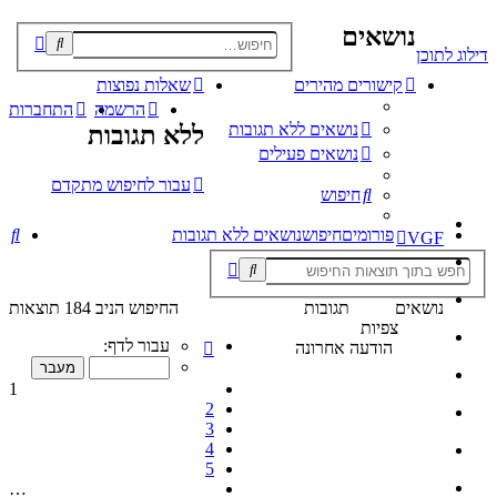
נושאים
פוש
דילוג לתוכן
קדם
קישורים מהירים
שאלות נפוצות
הרשמה
התחברות
נושאים ללא תגובות
ללא תגובות
נושאים פעילים
עבור לחיפוש מתקדם
חיפוש
חי
פורומים
חיפוש
נושאים ללא תגובות
VGF
נושאים
תגובות
החיפוש הניב 184 תוצאות
צפיות
דף
עבור לדף:
הודעה אחרונה
1
מתוך
1
10
2
3
4
5
…