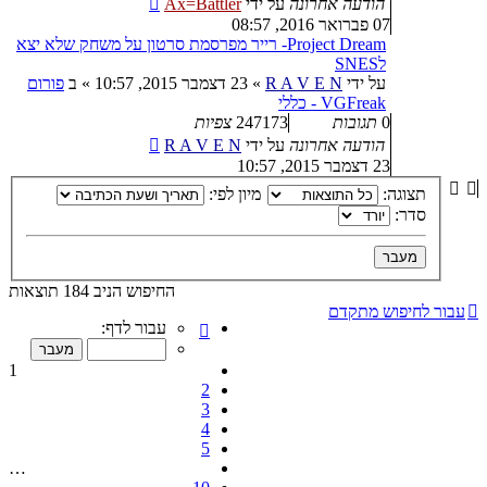
הודעה אחרונה
על ידי
Ax=Battler
07 פברואר 2016, 08:57
Project Dream- רייר מפרסמת סרטון על משחק שלא יצא
לSNES
על ידי
R A V E N
»
23 דצמבר 2015, 10:57
» ב
פורום
VGFreak - כללי
0
תגובות
247173
צפיות
הודעה אחרונה
על ידי
R A V E N
23 דצמבר 2015, 10:57
תצוגה:
מיון לפי:
סדר:
החיפוש הניב 184 תוצאות
עבור לחיפוש מתקדם
דף
עבור לדף:
1
מתוך
1
10
2
3
4
5
…