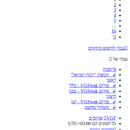
2
3
4
5
…
10
הבא
עבור לחיפוש מתקדם
עבור אל
פייסבוק
↲ קבוצת "רטרו ישראל"
ראשי
↲ פורום VGFreak - כללי
↲ פורום VGFreak - טכני
חיצוני
↲ פורום VGFreak - ישן
↲ משחקי מחשב
VGF
פורומים
כל הזמנים הם
UTC+03:00
מחיקת עוגיות