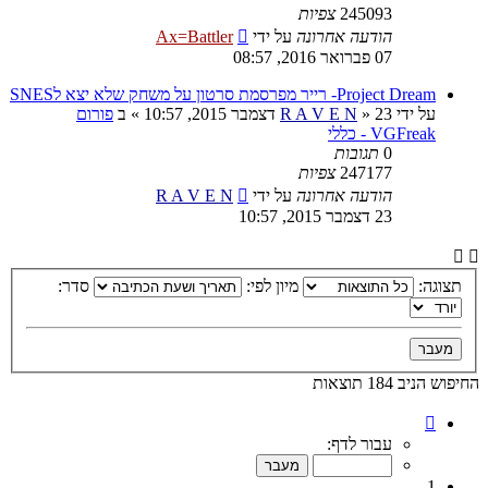
245093
צפיות
הודעה אחרונה
על ידי
Ax=Battler
07 פברואר 2016, 08:57
Project Dream- רייר מפרסמת סרטון על משחק שלא יצא לSNES
על ידי
23 דצמבר 2015, 10:57
»
R A V E N
» ב
פורום
VGFreak - כללי
0
תגובות
247177
צפיות
הודעה אחרונה
על ידי
R A V E N
23 דצמבר 2015, 10:57
תצוגה:
מיון לפי:
סדר:
החיפוש הניב 184 תוצאות
דף
1
עבור לדף:
מתוך
10
1