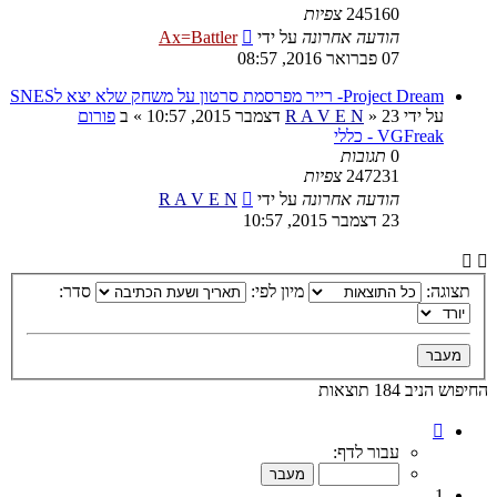
245160
צפיות
הודעה אחרונה
על ידי
Ax=Battler
07 פברואר 2016, 08:57
Project Dream- רייר מפרסמת סרטון על משחק שלא יצא לSNES
על ידי
23 דצמבר 2015, 10:57
»
R A V E N
» ב
פורום
VGFreak - כללי
0
תגובות
247231
צפיות
הודעה אחרונה
על ידי
R A V E N
23 דצמבר 2015, 10:57
תצוגה:
מיון לפי:
סדר:
החיפוש הניב 184 תוצאות
דף
1
עבור לדף:
מתוך
10
1