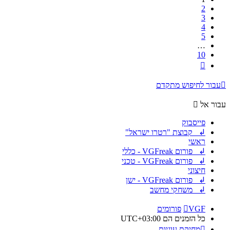
2
3
4
5
…
10
הבא
עבור לחיפוש מתקדם
עבור אל
פייסבוק
↲ קבוצת "רטרו ישראל"
ראשי
↲ פורום VGFreak - כללי
↲ פורום VGFreak - טכני
חיצוני
↲ פורום VGFreak - ישן
↲ משחקי מחשב
VGF
פורומים
כל הזמנים הם
UTC+03:00
מחיקת עוגיות