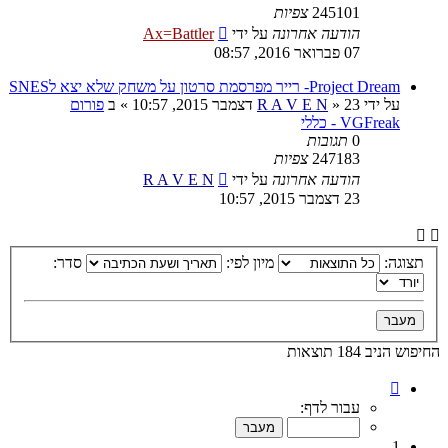
245101
צפיות
הודעה אחרונה
על ידי
Ax=Battler
07 פברואר 2016, 08:57
Project Dream- רייר מפרסמת סרטון על משחק שלא יצא לSNES
על ידי
23 דצמבר 2015, 10:57
»
R A V E N
» ב
פורום
VGFreak - כללי
0
תגובות
247183
צפיות
הודעה אחרונה
על ידי
R A V E N
23 דצמבר 2015, 10:57
תצוגה:
מיון לפי:
סדר:
החיפוש הניב 184 תוצאות
דף
1
עבור לדף:
מתוך
10
1