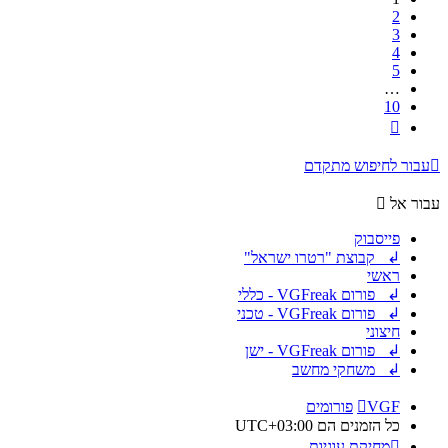
2
3
4
5
…
10
הבא
עבור לחיפוש מתקדם
עבור אל
פייסבוק
↲ קבוצת "רטרו ישראל"
ראשי
↲ פורום VGFreak - כללי
↲ פורום VGFreak - טכני
חיצוני
↲ פורום VGFreak - ישן
↲ משחקי מחשב
VGF
פורומים
כל הזמנים הם
UTC+03:00
מחיקת עוגיות