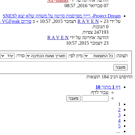
הודעה אחרונה
על ידי
Ax=Battler
07 פברואר 2016, 08:57
Project Dream- רייר מפרסמת סרטון על משחק שלא יצא לSNES
על ידי
23 דצמבר 2015, 10:57
»
R A V E N
» ב
פורום VGFreak - כללי
0
תגובות
247193
צפיות
הודעה אחרונה
על ידי
R A V E N
23 דצמבר 2015, 10:57
תצוגה:
מיון לפי:
סדר:
החיפוש הניב 184 תוצאות
דף
1
מתוך
10
עבור לדף:
1
2
3
4
5
…