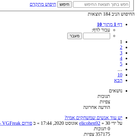
חיפוש מתקדם
חיפוש
החיפוש הניב 184 תוצאות
דף
1
מתוך
10
עבור לדף:
1
2
3
4
5
…
10
הבא
נושאים
תגובות
צפיות
הודעה אחרונה
יש עוד אנשים שמשחקים אמיו?
על ידי
30 אוגוסט 2020, 17:44
»
elicohen92
» ב
פורום VGFreak - כללי
0
תגובות
357175
צפיות