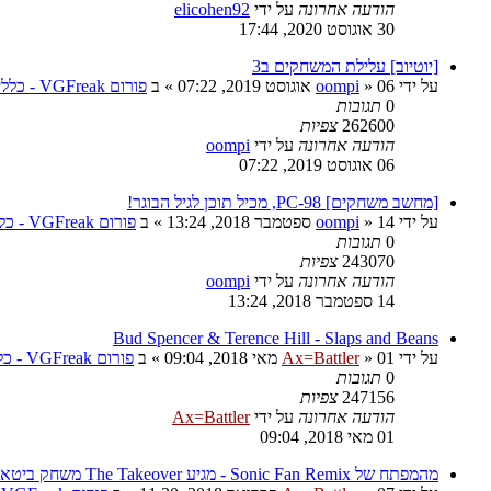
הודעה אחרונה
על ידי
elicohen92
30 אוגוסט 2020, 17:44
[יוטיוב] עלילת המשחקים ב3
על ידי
06 אוגוסט 2019, 07:22
»
oompi
» ב
פורום VGFreak - כללי
0
תגובות
262600
צפיות
הודעה אחרונה
על ידי
oompi
06 אוגוסט 2019, 07:22
[מחשב משחקים] PC-98, מכיל תוכן לגיל הבוגר!
על ידי
14 ספטמבר 2018, 13:24
»
oompi
» ב
פורום VGFreak - כללי
0
תגובות
243070
צפיות
הודעה אחרונה
על ידי
oompi
14 ספטמבר 2018, 13:24
Bud Spencer & Terence Hill - Slaps and Beans
על ידי
01 מאי 2018, 09:04
»
Ax=Battler
» ב
פורום VGFreak - כללי
0
תגובות
247156
צפיות
הודעה אחרונה
על ידי
Ax=Battler
01 מאי 2018, 09:04
מהמפתח של Sonic Fan Remix - מגיע The Takeover משחק ביטאמאפ