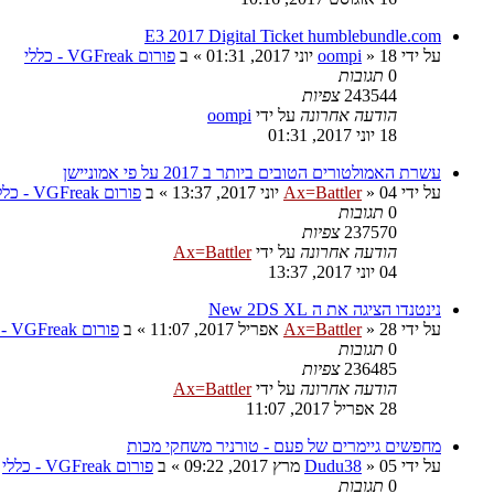
E3 2017 Digital Ticket humblebundle.com
על ידי
18 יוני 2017, 01:31
»
oompi
» ב
פורום VGFreak - כללי
0
תגובות
243544
צפיות
הודעה אחרונה
על ידי
oompi
18 יוני 2017, 01:31
עשרת האמולטורים הטובים ביותר ב 2017 על פי אמוניישן
על ידי
04 יוני 2017, 13:37
»
Ax=Battler
» ב
פורום VGFreak - כללי
0
תגובות
237570
צפיות
הודעה אחרונה
על ידי
Ax=Battler
04 יוני 2017, 13:37
נינטנדו הציגה את ה New 2DS XL
על ידי
28 אפריל 2017, 11:07
»
Ax=Battler
» ב
פורום VGFreak - כללי
0
תגובות
236485
צפיות
הודעה אחרונה
על ידי
Ax=Battler
28 אפריל 2017, 11:07
מחפשים גיימרים של פעם - טורניר משחקי מכות
על ידי
05 מרץ 2017, 09:22
»
Dudu38
» ב
פורום VGFreak - כללי
0
תגובות