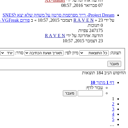
הודעה אחרונה
על ידי
Ax=Battler
07 פברואר 2016, 08:57
Project Dream- רייר מפרסמת סרטון על משחק שלא יצא לSNES
על ידי
23 דצמבר 2015, 10:57
»
R A V E N
» ב
פורום VGFreak - כללי
0
תגובות
247175
צפיות
הודעה אחרונה
על ידי
R A V E N
23 דצמבר 2015, 10:57
תצוגה:
מיון לפי:
סדר:
החיפוש הניב 184 תוצאות
דף
1
מתוך
10
עבור לדף:
1
2
3
4
5
…