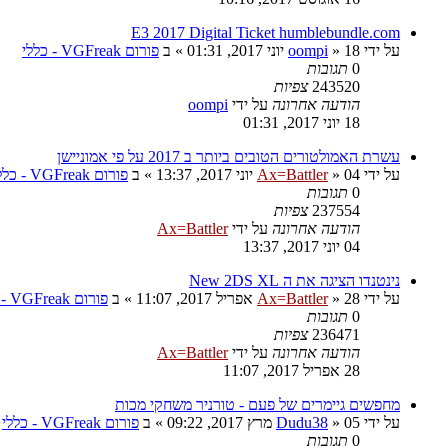
E3 2017 Digital Ticket humblebundle.com
על ידי
18 יוני 2017, 01:31
»
oompi
» ב
פורום VGFreak - כללי
0
תגובות
243520
צפיות
הודעה אחרונה
על ידי
oompi
18 יוני 2017, 01:31
עשרת האמולטורים הטובים ביותר ב 2017 על פי אמוניישן
על ידי
04 יוני 2017, 13:37
»
Ax=Battler
» ב
פורום VGFreak - כללי
0
תגובות
237554
צפיות
הודעה אחרונה
על ידי
Ax=Battler
04 יוני 2017, 13:37
נינטנדו הציגה את ה New 2DS XL
על ידי
28 אפריל 2017, 11:07
»
Ax=Battler
» ב
פורום VGFreak - כללי
0
תגובות
236471
צפיות
הודעה אחרונה
על ידי
Ax=Battler
28 אפריל 2017, 11:07
מחפשים גיימרים של פעם - טורניר משחקי מכות
על ידי
05 מרץ 2017, 09:22
»
Dudu38
» ב
פורום VGFreak - כללי
0
תגובות