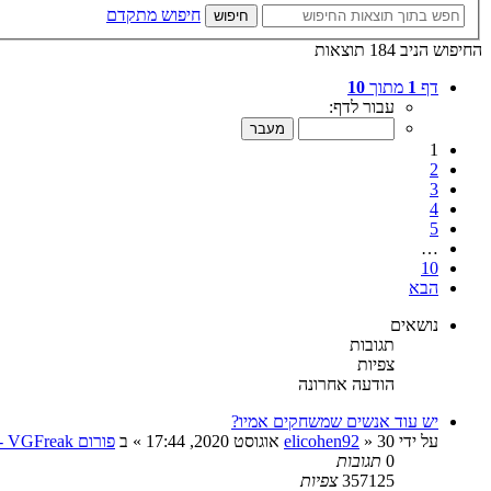
חיפוש מתקדם
חיפוש
החיפוש הניב 184 תוצאות
דף
1
מתוך
10
עבור לדף:
1
2
3
4
5
…
10
הבא
נושאים
תגובות
צפיות
הודעה אחרונה
יש עוד אנשים שמשחקים אמיו?
על ידי
30 אוגוסט 2020, 17:44
»
elicohen92
» ב
פורום VGFreak - כללי
0
תגובות
357125
צפיות