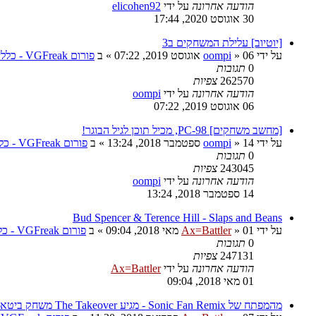
הודעה אחרונה
על ידי
elicohen92
30 אוגוסט 2020, 17:44
[יוטיוב] עלילת המשחקים ב3
על ידי
06 אוגוסט 2019, 07:22
»
oompi
» ב
פורום VGFreak - כללי
0
תגובות
262570
צפיות
הודעה אחרונה
על ידי
oompi
06 אוגוסט 2019, 07:22
[מחשב משחקים] PC-98, מכיל תוכן לגיל הבוגר!
על ידי
14 ספטמבר 2018, 13:24
»
oompi
» ב
פורום VGFreak - כללי
0
תגובות
243045
צפיות
הודעה אחרונה
על ידי
oompi
14 ספטמבר 2018, 13:24
Bud Spencer & Terence Hill - Slaps and Beans
על ידי
01 מאי 2018, 09:04
»
Ax=Battler
» ב
פורום VGFreak - כללי
0
תגובות
247131
צפיות
הודעה אחרונה
על ידי
Ax=Battler
01 מאי 2018, 09:04
מהמפתח של Sonic Fan Remix - מגיע The Takeover משחק ביטאמאפ