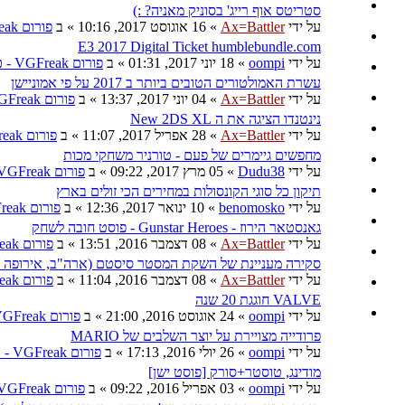
סטריטס אוף רייג' בסוניק מאניה? :)
על ידי
Ax=Battler
»
16 אוגוסט 2017, 10:16
» ב
פורום VGFreak - כללי
E3 2017 Digital Ticket humblebundle.com
על ידי
oompi
»
18 יוני 2017, 01:31
» ב
פורום VGFreak - כללי
עשרת האמולטורים הטובים ביותר ב 2017 על פי אמוניישן
על ידי
Ax=Battler
»
04 יוני 2017, 13:37
» ב
פורום VGFreak - כללי
נינטנדו הציגה את ה New 2DS XL
על ידי
Ax=Battler
»
28 אפריל 2017, 11:07
» ב
פורום VGFreak - כללי
מחפשים גיימרים של פעם - טורניר משחקי מכות
על ידי
Dudu38
»
05 מרץ 2017, 09:22
» ב
פורום VGFreak - כללי
תיקון כל סוגי הקונסולות במחירים הכי זולים בארץ
על ידי
benomosko
»
10 ינואר 2017, 12:36
» ב
פורום VGFreak - טכני
גאנסטאר הירוז - Gunstar Heroes - פוסט חובה לשחק
על ידי
Ax=Battler
»
08 דצמבר 2016, 13:51
» ב
פורום VGFreak - כללי
סקירה מעניינת של השקת המסטר סיסטם (ארה"ב, אירופה וב
על ידי
Ax=Battler
»
08 דצמבר 2016, 11:04
» ב
פורום VGFreak - כללי
VALVE חוגגת 20 שנה
על ידי
oompi
»
24 אוגוסט 2016, 21:00
» ב
פורום VGFreak - כללי
פרודייה מצויירת על יוצר השלבים של MARIO
על ידי
oompi
»
26 יולי 2016, 17:13
» ב
פורום VGFreak - כללי
מודינג, טוסטר+סורק [פוסט ישן]
על ידי
oompi
»
03 אפריל 2016, 09:22
» ב
פורום VGFreak - טכני