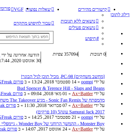
פורומי
קישורים מהירים
שאלות נפוצות
VGF
דילוג לתוכן
נושאים ללא תגובות
עבור לחיפוש מתקדם
נושאים פעילים
חיפוש
0
תגובות
357094
צפיות
הודעה אחרונה
על ידי
2
30 אוגוסט 2020, 17:44
[מחשב משחקים] PC-98, מכיל תוכן לגיל הבוגר!
על ידי
oompi
»
14 ספטמבר 2018, 13:24
» ב
פורום VGFreak - כללי
Bud Spencer & Terence Hill - Slaps and Beans
על ידי
Ax=Battler
»
01 מאי 2018, 09:04
» ב
פורום VGFreak - כללי
מהמפתח של Sonic Fan Remix - מגיע The Takeover משחק ביטאמאפ
על ידי
Ax=Battler
»
07 פברואר 2018, 11:30
» ב
פורום VGFreak - כללי
Samurai Jack 2017 עונה5 (10 פרקים)
על ידי
oompi
»
21 ספטמבר 2017, 14:25
» ב
פורום VGFreak - כללי
Monster Boy - ההמשך הרוחני של Wonder Boy - גיימפליי ומשהו מגניב
על ידי
Ax=Battler
»
24 אוגוסט 2017, 14:07
» ב
פורום VGFreak - כללי