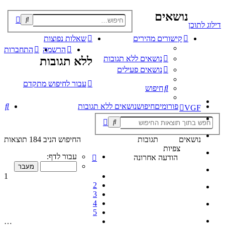
נושאים
פוש
דילוג לתוכן
קדם
קישורים מהירים
שאלות נפוצות
הרשמה
התחברות
נושאים ללא תגובות
ללא תגובות
נושאים פעילים
עבור לחיפוש מתקדם
חיפוש
חי
פורומים
חיפוש
נושאים ללא תגובות
VGF
חיפוש
חיפוש
מתקדם
נושאים
תגובות
החיפוש הניב 184 תוצאות
צפיות
דף
עבור לדף:
הודעה אחרונה
1
מתוך
1
10
2
3
4
5
…