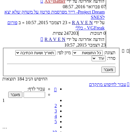
הודעה אחרונה
על ידי
Ax=Battler
07 פברואר 2016, 08:57
Project Dream- רייר מפרסמת סרטון על משחק שלא יצא
לSNES
על ידי
R A V E N
»
23 דצמבר 2015, 10:57
» ב
פורום
VGFreak - כללי
0
תגובות
247203
צפיות
הודעה אחרונה
על ידי
R A V E N
23 דצמבר 2015, 10:57
תצוגה:
מיון לפי:
סדר:
החיפוש הניב 184 תוצאות
עבור לחיפוש מתקדם
דף
עבור לדף:
1
מתוך
1
10
2
3
4
5
…