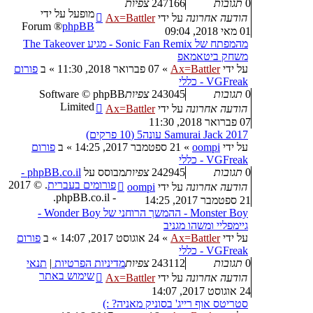
0
תגובות
247166
צפיות
מופעל על ידי
הודעה אחרונה
על ידי
Ax=Battler
® Forum
phpBB
01 מאי 2018, 09:04
מהמפתח של Sonic Fan Remix - מגיע The Takeover
משחק ביטאמאפ
על ידי
Ax=Battler
»
07 פברואר 2018, 11:30
» ב
פורום
VGFreak - כללי
0
תגובות
243045
צפיות
Software © phpBB
Limited
הודעה אחרונה
על ידי
Ax=Battler
07 פברואר 2018, 11:30
Samurai Jack 2017 עונה5 (10 פרקים)
על ידי
oompi
»
21 ספטמבר 2017, 14:25
» ב
פורום
VGFreak - כללי
0
תגובות
242945
צפיות
מבוסס על
phpBB.co.il -
פורומים בעברית
. © 2017
הודעה אחרונה
על ידי
oompi
- phpBB.co.il.
21 ספטמבר 2017, 14:25
Monster Boy - ההמשך הרוחני של Wonder Boy -
גיימפליי ומשהו מגניב
על ידי
Ax=Battler
»
24 אוגוסט 2017, 14:07
» ב
פורום
VGFreak - כללי
0
תגובות
243112
צפיות
מדיניות הפרטיות
|
תנאי
שימוש באתר
הודעה אחרונה
על ידי
Ax=Battler
24 אוגוסט 2017, 14:07
סטריטס אוף רייג' בסוניק מאניה? :)