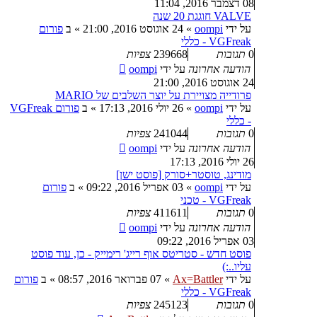
08 דצמבר 2016, 11:04
VALVE חוגגת 20 שנה
על ידי
oompi
»
24 אוגוסט 2016, 21:00
» ב
פורום
VGFreak - כללי
0
תגובות
239668
צפיות
הודעה אחרונה
על ידי
oompi
24 אוגוסט 2016, 21:00
פרודייה מצויירת על יוצר השלבים של MARIO
על ידי
oompi
»
26 יולי 2016, 17:13
» ב
פורום VGFreak
- כללי
0
תגובות
241044
צפיות
הודעה אחרונה
על ידי
oompi
26 יולי 2016, 17:13
מודינג, טוסטר+סורק [פוסט ישן]
על ידי
oompi
»
03 אפריל 2016, 09:22
» ב
פורום
VGFreak - טכני
0
תגובות
411611
צפיות
הודעה אחרונה
על ידי
oompi
03 אפריל 2016, 09:22
פוסט חדש - סטריטס אוף רייג' רימייק - כן, עוד פוסט
עליו..:)
על ידי
Ax=Battler
»
07 פברואר 2016, 08:57
» ב
פורום
VGFreak - כללי
0
תגובות
245123
צפיות