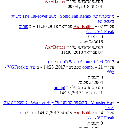
הודעה אחרונה
על ידי
Ax=Battler
01 מאי 2018, 09:04
מהמפתח של Sonic Fan Remix - מגיע The Takeover משחק
ביטאמאפ
על ידי
07 פברואר 2018, 11:30
»
Ax=Battler
» ב
פורום
VGFreak - כללי
0
תגובות
243016
צפיות
הודעה אחרונה
על ידי
Ax=Battler
07 פברואר 2018, 11:30
Samurai Jack 2017 עונה5 (10 פרקים)
על ידי
21 ספטמבר 2017, 14:25
»
oompi
» ב
פורום VGFreak -
כללי
0
תגובות
242904
צפיות
הודעה אחרונה
על ידי
oompi
21 ספטמבר 2017, 14:25
Monster Boy - ההמשך הרוחני של Wonder Boy - גיימפליי ומשהו
מגניב
על ידי
24 אוגוסט 2017, 14:07
»
Ax=Battler
» ב
פורום
VGFreak - כללי
0
תגובות