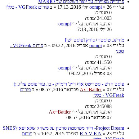
פרודייה מצויירת על יוצר השלבים של MARIO
על ידי
26 יולי 2016, 17:13
»
oompi
» ב
פורום VGFreak - כללי
0
תגובות
241003
צפיות
הודעה אחרונה
על ידי
oompi
26 יולי 2016, 17:13
מודינג, טוסטר+סורק [פוסט ישן]
על ידי
03 אפריל 2016, 09:22
»
oompi
» ב
פורום VGFreak -
טכני
0
תגובות
411550
צפיות
הודעה אחרונה
על ידי
oompi
03 אפריל 2016, 09:22
פוסט חדש - סטריטס אוף רייג' רימייק - כן, עוד פוסט עליו..:)
על ידי
07 פברואר 2016, 08:57
»
Ax=Battler
» ב
פורום
VGFreak - כללי
0
תגובות
245088
צפיות
הודעה אחרונה
על ידי
Ax=Battler
07 פברואר 2016, 08:57
Project Dream- רייר מפרסמת סרטון על משחק שלא יצא לSNES
על ידי
23 דצמבר 2015, 10:57
»
R A V E N
» ב
פורום