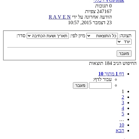
VGFreak - כללי
0
תגובות
247167
צפיות
הודעה אחרונה
על ידי
R A V E N
23 דצמבר 2015, 10:57
תצוגה:
מיון לפי:
סדר:
החיפוש הניב 184 תוצאות
דף
1
מתוך
10
עבור לדף:
1
2
3
4
5
…
10
הבא