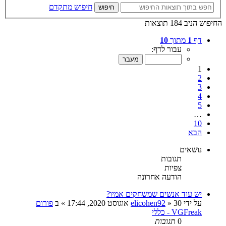
חיפוש מתקדם
חיפוש
החיפוש הניב 184 תוצאות
דף
1
מתוך
10
עבור לדף:
1
2
3
4
5
…
10
הבא
נושאים
תגובות
צפיות
הודעה אחרונה
יש עוד אנשים שמשחקים אמיו?
על ידי
30 אוגוסט 2020, 17:44
»
elicohen92
» ב
פורום
VGFreak - כללי
0
תגובות