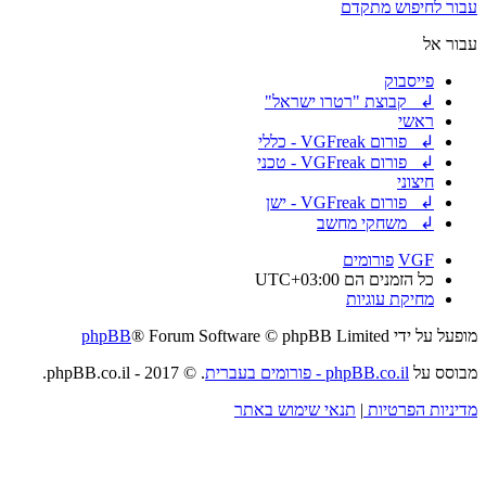
עבור לחיפוש מתקדם
עבור אל
פייסבוק
↲ קבוצת "רטרו ישראל"
ראשי
↲ פורום VGFreak - כללי
↲ פורום VGFreak - טכני
חיצוני
↲ פורום VGFreak - ישן
↲ משחקי מחשב
VGF
פורומים
כל הזמנים הם
UTC+03:00
מחיקת עוגיות
מופעל על ידי
® Forum Software © phpBB Limited
phpBB
מבוסס על
phpBB.co.il - פורומים בעברית
. © 2017 - phpBB.co.il.
מדיניות הפרטיות
|
תנאי שימוש באתר