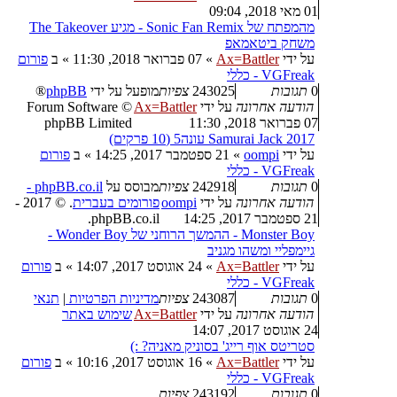
01 מאי 2018, 09:04
מהמפתח של Sonic Fan Remix - מגיע The Takeover
משחק ביטאמאפ
על ידי
Ax=Battler
»
07 פברואר 2018, 11:30
» ב
פורום
VGFreak - כללי
0
תגובות
243025
צפיות
מופעל על ידי
phpBB
®
הודעה אחרונה
על ידי
Ax=Battler
Forum Software ©
07 פברואר 2018, 11:30
phpBB Limited
Samurai Jack 2017 עונה5 (10 פרקים)
על ידי
oompi
»
21 ספטמבר 2017, 14:25
» ב
פורום
VGFreak - כללי
0
תגובות
242918
צפיות
מבוסס על
phpBB.co.il -
הודעה אחרונה
על ידי
oompi
פורומים בעברית
. © 2017 -
21 ספטמבר 2017, 14:25
phpBB.co.il.
Monster Boy - ההמשך הרוחני של Wonder Boy -
גיימפליי ומשהו מגניב
על ידי
Ax=Battler
»
24 אוגוסט 2017, 14:07
» ב
פורום
VGFreak - כללי
0
תגובות
243087
צפיות
מדיניות הפרטיות
|
תנאי
הודעה אחרונה
על ידי
Ax=Battler
שימוש באתר
24 אוגוסט 2017, 14:07
סטריטס אוף רייג' בסוניק מאניה? :)
על ידי
Ax=Battler
»
16 אוגוסט 2017, 10:16
» ב
פורום
VGFreak - כללי
0
תגובות
243192
צפיות