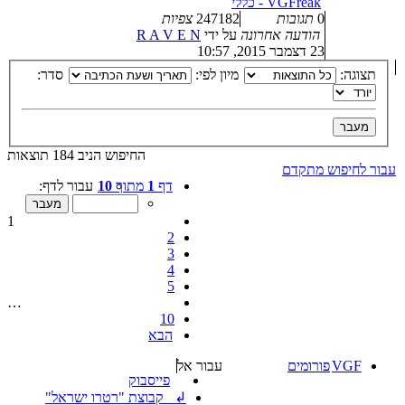
VGFreak - כללי
0
תגובות
247182
צפיות
הודעה אחרונה
על ידי
R A V E N
23 דצמבר 2015, 10:57
תצוגה:
מיון לפי:
סדר:
החיפוש הניב 184 תוצאות
עבור לחיפוש מתקדם
דף
1
מתוך
10
עבור לדף:
1
2
3
4
5
…
10
הבא
VGF
פורומים
עבור אל
פייסבוק
↲ קבוצת "רטרו ישראל"