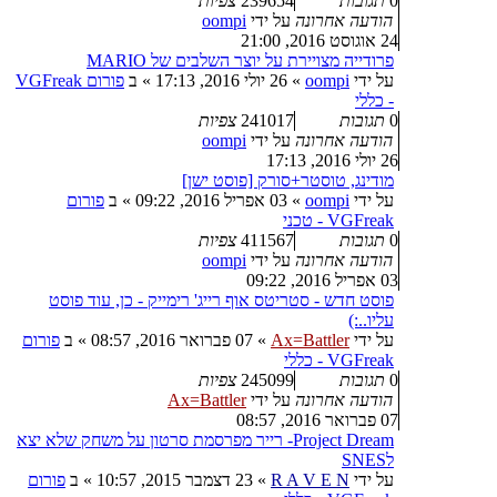
0
תגובות
239654
צפיות
הודעה אחרונה
על ידי
oompi
24 אוגוסט 2016, 21:00
פרודייה מצויירת על יוצר השלבים של MARIO
על ידי
oompi
»
26 יולי 2016, 17:13
» ב
פורום VGFreak
- כללי
0
תגובות
241017
צפיות
הודעה אחרונה
על ידי
oompi
26 יולי 2016, 17:13
מודינג, טוסטר+סורק [פוסט ישן]
על ידי
oompi
»
03 אפריל 2016, 09:22
» ב
פורום
VGFreak - טכני
0
תגובות
411567
צפיות
הודעה אחרונה
על ידי
oompi
03 אפריל 2016, 09:22
פוסט חדש - סטריטס אוף רייג' רימייק - כן, עוד פוסט
עליו..:)
על ידי
Ax=Battler
»
07 פברואר 2016, 08:57
» ב
פורום
VGFreak - כללי
0
תגובות
245099
צפיות
הודעה אחרונה
על ידי
Ax=Battler
07 פברואר 2016, 08:57
Project Dream- רייר מפרסמת סרטון על משחק שלא יצא
לSNES
על ידי
R A V E N
»
23 דצמבר 2015, 10:57
» ב
פורום