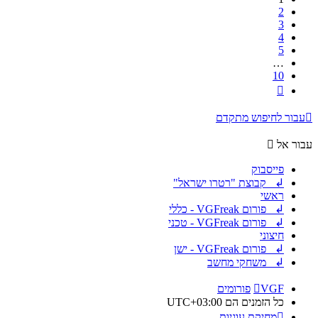
2
3
4
5
…
10
הבא
עבור לחיפוש מתקדם
עבור אל
פייסבוק
↲ קבוצת "רטרו ישראל"
ראשי
↲ פורום VGFreak - כללי
↲ פורום VGFreak - טכני
חיצוני
↲ פורום VGFreak - ישן
↲ משחקי מחשב
VGF
פורומים
כל הזמנים הם
UTC+03:00
מחיקת עוגיות