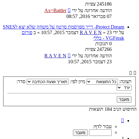
245186
צפיות
הודעה אחרונה
על ידי
Ax=Battler
07 פברואר 2016, 08:57
Project Dream- רייר מפרסמת סרטון על משחק שלא יצא לSNES
על ידי
23 דצמבר 2015, 10:57
»
R A V E N
» ב
פורום
VGFreak - כללי
0
תגובות
247266
צפיות
הודעה אחרונה
על ידי
R A V E N
23 דצמבר 2015, 10:57
תצוגה:
מיון לפי:
סדר:
החיפוש הניב 184 תוצאות
דף
1
עבור לדף:
מתוך
10
1