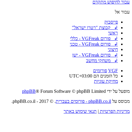
עבור לחיפוש מתקדם
עבור אל
פייסבוק
↲ קבוצת "רטרו ישראל"
ראשי
↲ פורום VGFreak - כללי
↲ פורום VGFreak - טכני
חיצוני
↲ פורום VGFreak - ישן
↲ משחקי מחשב
VGF
פורומים
כל הזמנים הם
UTC+03:00
מחיקת עוגיות
מופעל על ידי
® Forum Software © phpBB Limited
phpBB
מבוסס על
phpBB.co.il - פורומים בעברית
. © 2017 - phpBB.co.il.
מדיניות הפרטיות
|
תנאי שימוש באתר