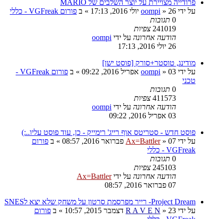
פרודייה מצויירת על יוצר השלבים של MARIO
על ידי
26 יולי 2016, 17:13
»
oompi
» ב
פורום VGFreak - כללי
0
תגובות
241019
צפיות
הודעה אחרונה
על ידי
oompi
26 יולי 2016, 17:13
מודינג, טוסטר+סורק [פוסט ישן]
על ידי
03 אפריל 2016, 09:22
»
oompi
» ב
פורום VGFreak -
טכני
0
תגובות
411573
צפיות
הודעה אחרונה
על ידי
oompi
03 אפריל 2016, 09:22
פוסט חדש - סטריטס אוף רייג' רימייק - כן, עוד פוסט עליו..:)
על ידי
07 פברואר 2016, 08:57
»
Ax=Battler
» ב
פורום
VGFreak - כללי
0
תגובות
245103
צפיות
הודעה אחרונה
על ידי
Ax=Battler
07 פברואר 2016, 08:57
Project Dream- רייר מפרסמת סרטון על משחק שלא יצא לSNES
על ידי
23 דצמבר 2015, 10:57
»
R A V E N
» ב
פורום