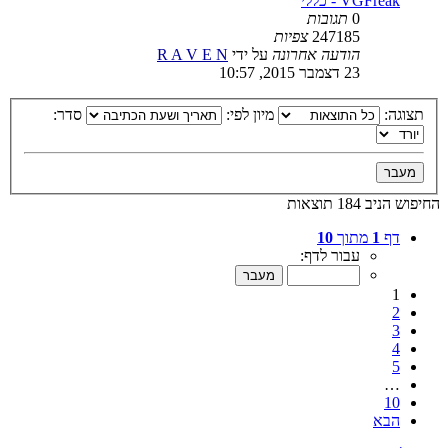
VGFreak - כללי
0
תגובות
247185
צפיות
הודעה אחרונה
על ידי
R A V E N
23 דצמבר 2015, 10:57
תצוגה:
מיון לפי:
סדר:
החיפוש הניב 184 תוצאות
דף
1
מתוך
10
עבור לדף:
1
2
3
4
5
…
10
הבא