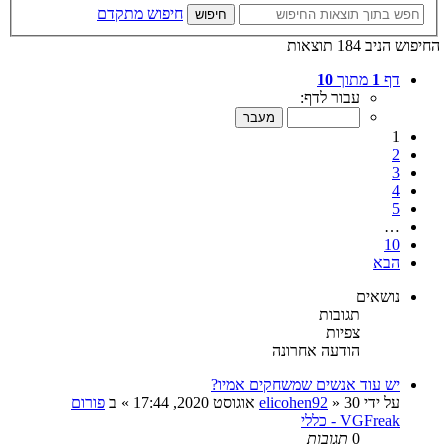
חיפוש מתקדם
חיפוש
החיפוש הניב 184 תוצאות
דף
1
מתוך
10
עבור לדף:
1
2
3
4
5
…
10
הבא
נושאים
תגובות
צפיות
הודעה אחרונה
יש עוד אנשים שמשחקים אמיו?
על ידי
30 אוגוסט 2020, 17:44
»
elicohen92
» ב
פורום
VGFreak - כללי
0
תגובות