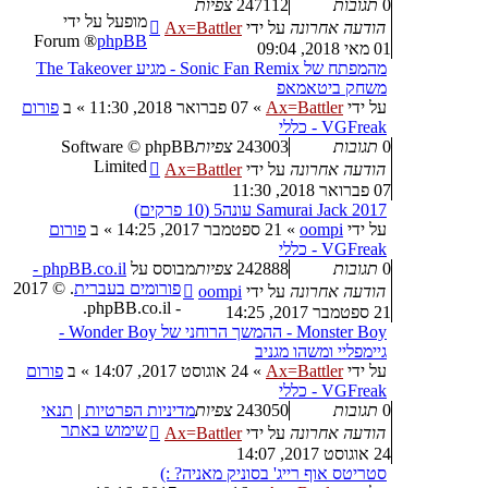
0
תגובות
247112
צפיות
מופעל על ידי
הודעה אחרונה
על ידי
Ax=Battler
® Forum
phpBB
01 מאי 2018, 09:04
מהמפתח של Sonic Fan Remix - מגיע The Takeover
משחק ביטאמאפ
על ידי
Ax=Battler
»
07 פברואר 2018, 11:30
» ב
פורום
VGFreak - כללי
0
תגובות
243003
צפיות
Software © phpBB
Limited
הודעה אחרונה
על ידי
Ax=Battler
07 פברואר 2018, 11:30
Samurai Jack 2017 עונה5 (10 פרקים)
על ידי
oompi
»
21 ספטמבר 2017, 14:25
» ב
פורום
VGFreak - כללי
0
תגובות
242888
צפיות
מבוסס על
phpBB.co.il -
פורומים בעברית
. © 2017
הודעה אחרונה
על ידי
oompi
- phpBB.co.il.
21 ספטמבר 2017, 14:25
Monster Boy - ההמשך הרוחני של Wonder Boy -
גיימפליי ומשהו מגניב
על ידי
Ax=Battler
»
24 אוגוסט 2017, 14:07
» ב
פורום
VGFreak - כללי
0
תגובות
243050
צפיות
מדיניות הפרטיות
|
תנאי
שימוש באתר
הודעה אחרונה
על ידי
Ax=Battler
24 אוגוסט 2017, 14:07
סטריטס אוף רייג' בסוניק מאניה? :)