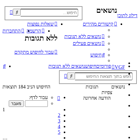
נושאים
פוש
דילוג לתוכן
קדם
קישורים מהירים
שאלות נפוצות
הרשמה
התחברות
נושאים ללא תגובות
ללא תגובות
נושאים פעילים
עבור לחיפוש מתקדם
חיפוש
חי
פורומים
חיפוש
נושאים ללא תגובות
VGF
נושאים
תגובות
החיפוש הניב 184 תוצאות
צפיות
דף
עבור לדף:
הודעה אחרונה
1
מתוך
1
10
2
3
4
5
…