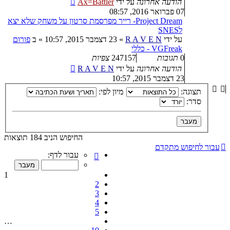
הודעה אחרונה
על ידי
Ax=Battler
07 פברואר 2016, 08:57
Project Dream- רייר מפרסמת סרטון על משחק שלא יצא
לSNES
על ידי
R A V E N
»
23 דצמבר 2015, 10:57
» ב
פורום
VGFreak - כללי
0
תגובות
247157
צפיות
הודעה אחרונה
על ידי
R A V E N
23 דצמבר 2015, 10:57
תצוגה:
מיון לפי:
סדר:
החיפוש הניב 184 תוצאות
עבור לחיפוש מתקדם
דף
עבור לדף:
1
מתוך
1
10
2
3
4
5
…