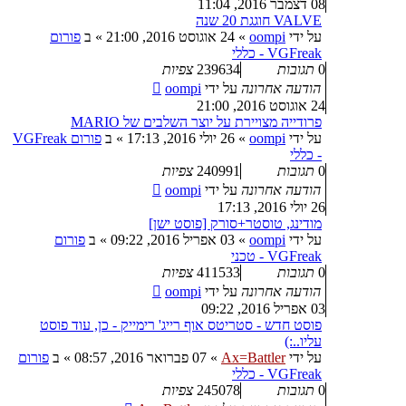
08 דצמבר 2016, 11:04
VALVE חוגגת 20 שנה
על ידי
oompi
»
24 אוגוסט 2016, 21:00
» ב
פורום
VGFreak - כללי
0
תגובות
239634
צפיות
הודעה אחרונה
על ידי
oompi
24 אוגוסט 2016, 21:00
פרודייה מצויירת על יוצר השלבים של MARIO
על ידי
oompi
»
26 יולי 2016, 17:13
» ב
פורום VGFreak
- כללי
0
תגובות
240991
צפיות
הודעה אחרונה
על ידי
oompi
26 יולי 2016, 17:13
מודינג, טוסטר+סורק [פוסט ישן]
על ידי
oompi
»
03 אפריל 2016, 09:22
» ב
פורום
VGFreak - טכני
0
תגובות
411533
צפיות
הודעה אחרונה
על ידי
oompi
03 אפריל 2016, 09:22
פוסט חדש - סטריטס אוף רייג' רימייק - כן, עוד פוסט
עליו..:)
על ידי
Ax=Battler
»
07 פברואר 2016, 08:57
» ב
פורום
VGFreak - כללי
0
תגובות
245078
צפיות