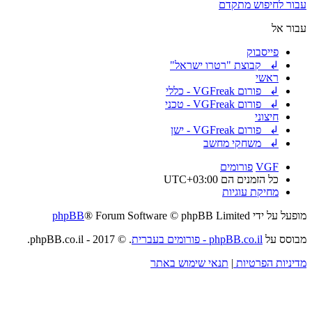
עבור לחיפוש מתקדם
עבור אל
פייסבוק
↲ קבוצת "רטרו ישראל"
ראשי
↲ פורום VGFreak - כללי
↲ פורום VGFreak - טכני
חיצוני
↲ פורום VGFreak - ישן
↲ משחקי מחשב
VGF
פורומים
כל הזמנים הם
UTC+03:00
מחיקת עוגיות
מופעל על ידי
® Forum Software © phpBB Limited
phpBB
מבוסס על
phpBB.co.il - פורומים בעברית
. © 2017 - phpBB.co.il.
מדיניות הפרטיות
|
תנאי שימוש באתר