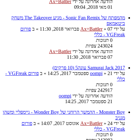
הודעה אחרונה
על ידי
Ax=Battler
01 מאי 2018, 09:04
מהמפתח של Sonic Fan Remix - מגיע The Takeover משחק
ביטאמאפ
על ידי
07 פברואר 2018, 11:30
»
Ax=Battler
» ב
פורום
VGFreak - כללי
0
תגובות
243024
צפיות
הודעה אחרונה
על ידי
Ax=Battler
07 פברואר 2018, 11:30
Samurai Jack 2017 עונה5 (10 פרקים)
על ידי
21 ספטמבר 2017, 14:25
»
oompi
» ב
פורום VGFreak -
כללי
0
תגובות
242917
צפיות
הודעה אחרונה
על ידי
oompi
21 ספטמבר 2017, 14:25
Monster Boy - ההמשך הרוחני של Wonder Boy - גיימפליי ומשהו
מגניב
על ידי
24 אוגוסט 2017, 14:07
»
Ax=Battler
» ב
פורום
VGFreak - כללי
0
תגובות