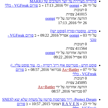
פרודייה מצויירת על יוצר השלבים של MARIO
על ידי
26 יולי 2016, 17:13
»
oompi
» ב
פורום VGFreak - כללי
0
תגובות
241015
צפיות
הודעה אחרונה
על ידי
oompi
26 יולי 2016, 17:13
מודינג, טוסטר+סורק [פוסט ישן]
על ידי
03 אפריל 2016, 09:22
»
oompi
» ב
פורום VGFreak -
טכני
0
תגובות
411564
צפיות
הודעה אחרונה
על ידי
oompi
03 אפריל 2016, 09:22
פוסט חדש - סטריטס אוף רייג' רימייק - כן, עוד פוסט עליו..:)
על ידי
07 פברואר 2016, 08:57
»
Ax=Battler
» ב
פורום
VGFreak - כללי
0
תגובות
245095
צפיות
הודעה אחרונה
על ידי
Ax=Battler
07 פברואר 2016, 08:57
Project Dream- רייר מפרסמת סרטון על משחק שלא יצא לSNES
על ידי
23 דצמבר 2015, 10:57
»
R A V E N
» ב
פורום