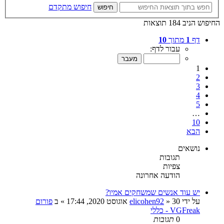
חיפוש מתקדם
חיפוש
החיפוש הניב 184 תוצאות
דף
1
מתוך
10
עבור לדף:
1
2
3
4
5
…
10
הבא
נושאים
תגובות
צפיות
הודעה אחרונה
יש עוד אנשים שמשחקים אמיו?
על ידי
30 אוגוסט 2020, 17:44
»
elicohen92
» ב
פורום
VGFreak - כללי
0
תגובות