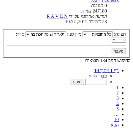
VGFreak - כללי
0
תגובות
247180
צפיות
הודעה אחרונה
על ידי
R A V E N
23 דצמבר 2015, 10:57
תצוגה:
מיון לפי:
סדר:
החיפוש הניב 184 תוצאות
דף
1
מתוך
10
עבור לדף:
1
2
3
4
5
…
10
הבא